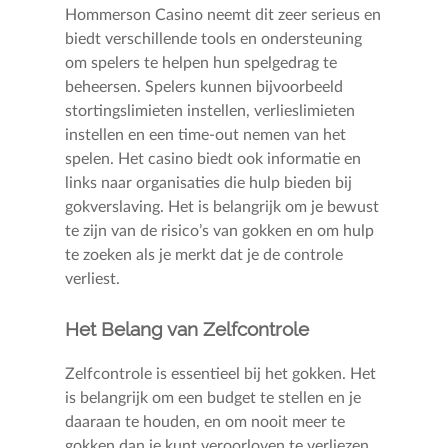
Hommerson Casino neemt dit zeer serieus en
biedt verschillende tools en ondersteuning
om spelers te helpen hun spelgedrag te
beheersen. Spelers kunnen bijvoorbeeld
stortingslimieten instellen, verlieslimieten
instellen en een time-out nemen van het
spelen. Het casino biedt ook informatie en
links naar organisaties die hulp bieden bij
gokverslaving. Het is belangrijk om je bewust
te zijn van de risico’s van gokken en om hulp
te zoeken als je merkt dat je de controle
verliest.
Het Belang van Zelfcontrole
Zelfcontrole is essentieel bij het gokken. Het
is belangrijk om een budget te stellen en je
daaraan te houden, en om nooit meer te
gokken dan je kunt veroorloven te verliezen.