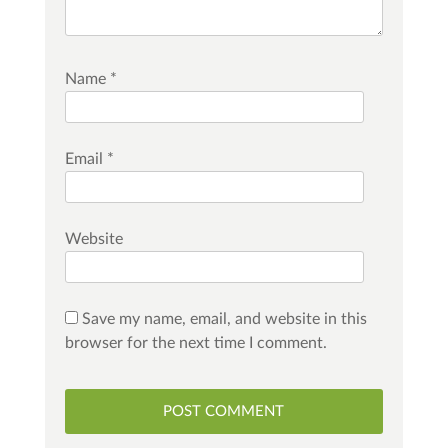
Name
*
Email
*
Website
Save my name, email, and website in this
browser for the next time I comment.