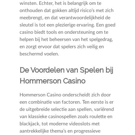
winsten. Echter, het is belangrijk om te
onthouden dat gokken altijd risico’s met zich
meebrengt, en dat verantwoordelijkheid de
sleutel is tot een plezierige ervaring. Een goed
casino biedt tools en ondersteuning om te
helpen bij het beheersen van het spelgedrag,
en zorgt ervoor dat spelers zich veilig en
beschermd voelen.
De Voordelen van Spelen bij
Hommerson Casino
Hommerson Casino onderscheidt zich door
een combinatie van factoren. Ten eerste is er
de uitgebreide selectie aan spellen, variërend
van klassieke casinospellen zoals roulette en
blackjack, tot moderne videoslots met
aantrekkelijke thema’s en progressieve