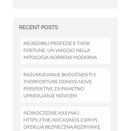
RECENT POSTS
INCREDIBILI PROFEZIE E THOR
FORTUNE, UN VIAGGIO NELLA
MITOLOGIA NORRENA MODERNA
RAZUMIJEVANJE BUDUĆNOSTI S
THORFORTUNE DONOSI NOVE
PERSPEKTIVE ZA PAMETNO
UPRAVLJANJE NOVCEM
NOWOCZESNE KASYNA I
HTTPS://THE-NVCASINOS.COM.PL
OFERUJĄ BEZPIECZNĄ ROZRYWKĘ