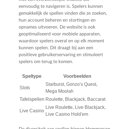
eenvoudig te navigeren is. Spelers kunnen
gemakkelijk de spellen vinden die ze zoeken,
hun account beheren en stortingen en
opnames uitvoeren. De website is ook
geoptimaliseerd voor mobiele apparaten,
waardoor spelers overal en op elk moment
kunnen spelen. Dit draagt bij aan een
positieve gebruikerservaring en stimuleert
spelers om terug te komen.
Speltype
Voorbeelden
Starburst, Gonzo's Quest,
Slots
Mega Moolah
Tafelspellen
Roulette, Blackjack, Baccarat
Live Roulette, Live Blackjack,
Live Casino
Live Casino Hold'em