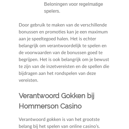
Beloningen voor regelmatige
spelers.
Door gebruik te maken van de verschillende
bonussen en promoties kan je een maximum
aan je speeltegoed halen. Het is echter
belangrijk om verantwoordelijk te spelen en
de voorwaarden van de bonussen goed te
begrijpen. Het is ook belangrijk om je bewust
te zijn van de inzetvereisten en de spellen die
bijdragen aan het rondspelen van deze
vereisten.
Verantwoord Gokken bij
Hommerson Casino
Verantwoord gokken is van het grootste
belang bij het spelen van online casino’s.