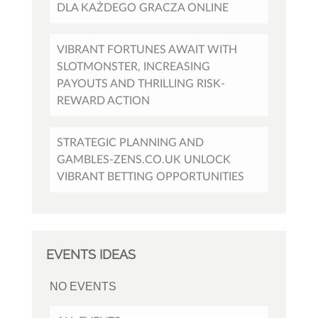
DLA KAŻDEGO GRACZA ONLINE
VIBRANT FORTUNES AWAIT WITH
SLOTMONSTER, INCREASING
PAYOUTS AND THRILLING RISK-
REWARD ACTION
STRATEGIC PLANNING AND
GAMBLES-ZENS.CO.UK UNLOCK
VIBRANT BETTING OPPORTUNITIES
EVENTS IDEAS
NO EVENTS