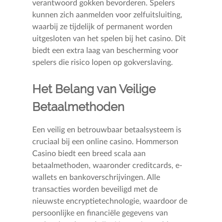
verantwoord gokken bevorderen. Spelers
kunnen zich aanmelden voor zelfuitsluiting,
waarbij ze tijdelijk of permanent worden
uitgesloten van het spelen bij het casino. Dit
biedt een extra laag van bescherming voor
spelers die risico lopen op gokverslaving.
Het Belang van Veilige
Betaalmethoden
Een veilig en betrouwbaar betaalsysteem is
cruciaal bij een online casino. Hommerson
Casino biedt een breed scala aan
betaalmethoden, waaronder creditcards, e-
wallets en bankoverschrijvingen. Alle
transacties worden beveiligd met de
nieuwste encryptietechnologie, waardoor de
persoonlijke en financiële gegevens van