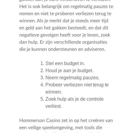
Het is ook belangrijk om regelmatig pauzes te
nemen en niet te proberen verliezen terug te
winnen. Als je merkt dat je steeds meer tijd
en geld aan het gokken besteedt, en dat dit
negatieve gevolgen heeft voor je leven, zoek
dan hulp. Er zijn verschillende organisaties
die je kunnen ondersteunen en adviseren.
Stel een budget in.
Houd je aan je budget.
Neem regelmatig pauzes.
Probeer verliezen niet terug te
winnen.
Zoek hulp als je de controle
verliest.
Hommerson Casino zet in op het creëren van
een veilige speelomgeving, met tools die