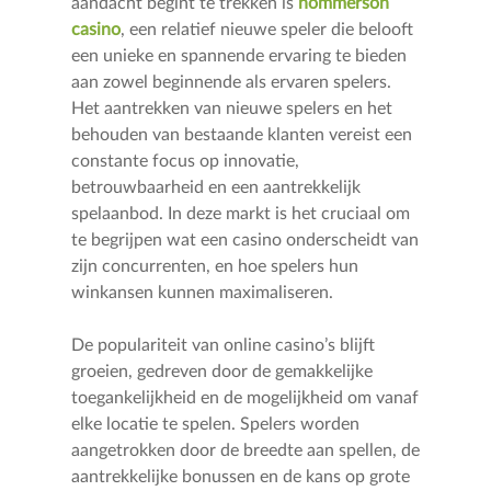
aandacht begint te trekken is
hommerson
casino
, een relatief nieuwe speler die belooft
een unieke en spannende ervaring te bieden
aan zowel beginnende als ervaren spelers.
Het aantrekken van nieuwe spelers en het
behouden van bestaande klanten vereist een
constante focus op innovatie,
betrouwbaarheid en een aantrekkelijk
spelaanbod. In deze markt is het cruciaal om
te begrijpen wat een casino onderscheidt van
zijn concurrenten, en hoe spelers hun
winkansen kunnen maximaliseren.
De populariteit van online casino’s blijft
groeien, gedreven door de gemakkelijke
toegankelijkheid en de mogelijkheid om vanaf
elke locatie te spelen. Spelers worden
aangetrokken door de breedte aan spellen, de
aantrekkelijke bonussen en de kans op grote