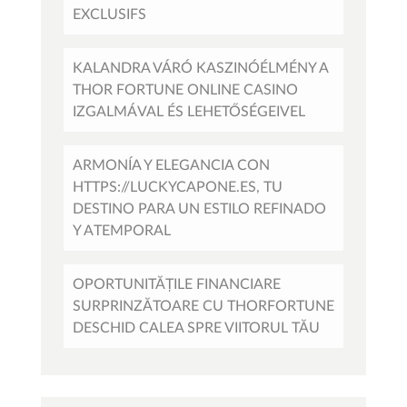
EXCLUSIFS
KALANDRA VÁRÓ KASZINÓÉLMÉNY A
THOR FORTUNE ONLINE CASINO
IZGALMÁVAL ÉS LEHETŐSÉGEIVEL
ARMONÍA Y ELEGANCIA CON
HTTPS://LUCKYCAPONE.ES, TU
DESTINO PARA UN ESTILO REFINADO
Y ATEMPORAL
OPORTUNITĂȚILE FINANCIARE
SURPRINZĂTOARE CU THORFORTUNE
DESCHID CALEA SPRE VIITORUL TĂU