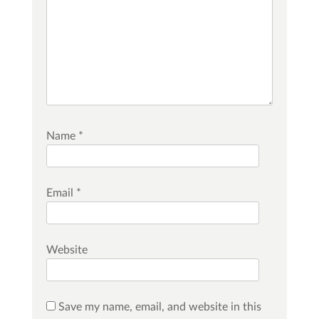
Name
*
Email
*
Website
Save my name, email, and website in this