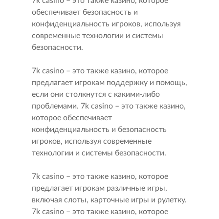
7k casino – это также казино, которое
обеспечивает безопасность и
конфиденциальность игроков, используя
современные технологии и системы
безопасности.
7k casino – это также казино, которое
предлагает игрокам поддержку и помощь,
если они столкнутся с какими-либо
проблемами. 7k casino – это также казино,
которое обеспечивает
конфиденциальность и безопасность
игроков, используя современные
технологии и системы безопасности.
7k casino – это также казино, которое
предлагает игрокам различные игры,
включая слоты, карточные игры и рулетку.
7k casino – это также казино, которое