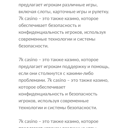
предлагает игрокам различные игры,
включая слоты, карточные игры и рулетку.
7k casino – это также казино, которое
обеспечивает безопасность и
конфиденциальность игроков, используя
современные технологии и системы
безопасности.
7k casino – это также казино, которое
предлагает игрокам поддержку и помощь,
если они столкнутся с какими-либо
проблемами. 7k casino – это также казино,
которое обеспечивает
конфиденциальность и безопасность
игроков, используя современные
технологии и системы безопасности.
7k casino – это также казино, которое