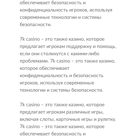
обеспечивает безопасность и
конфиденциальность игроков, используя
современные технологии и системы
безопасности.
7k casino – это также казино, которое
предлагает игрокам поддержку и помощь,
если они столкнутся с какими-либо
проблемами. 7k casino – это также казино,
которое обеспечивает
конфиденциальность и безопасность
игроков, используя современные
технологии и системы безопасности.
7k casino – это также казино, которое
предлагает игрокам различные игры,
включая слоты, карточные игры и рулетку.
7k casino – это также казино, которое
обеспечивает безопасность и