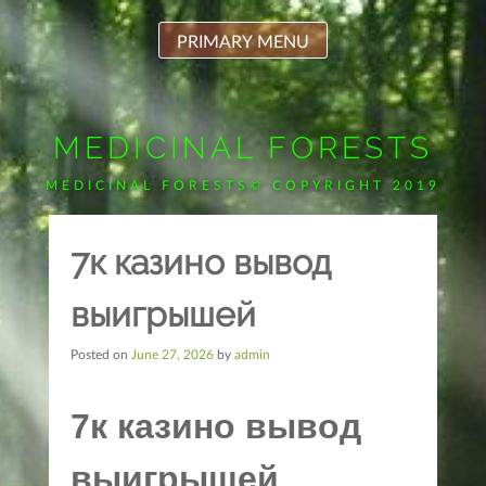
Skip
to
PRIMARY MENU
content
MEDICINAL FORESTS
MEDICINAL FORESTS© COPYRIGHT 2019
7к казино вывод
выигрышей
Posted on
June 27, 2026
by
admin
7к казино вывод
выигрышей