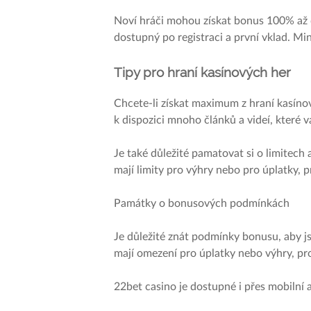
Noví hráči mohou získat bonus 100% až d
dostupný po registraci a první vklad. Mi
Tipy pro hraní kasínových her
Chcete-li získat maximum z hraní kasínový
k dispozici mnoho článků a videí, které 
Je také důležité pamatovat si o limitech
mají limity pro výhry nebo pro úplatky, p
Památky o bonusových podmínkách
Je důležité znát podmínky bonusu, aby j
mají omezení pro úplatky nebo výhry, pr
22bet casino je dostupné i přes mobilní a