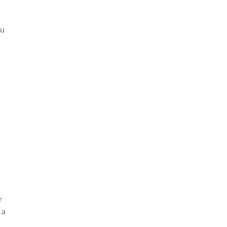
ku
r
 a