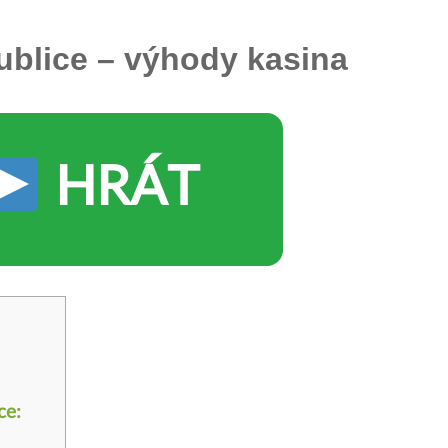
ublice – výhody kasina
HRÁT
ce: