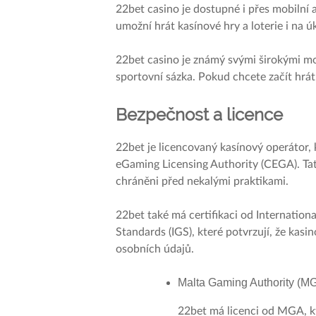
22bet casino je dostupné i přes mobilní a
umožní hrát kasínové hry a loterie i na ú
22bet casino je známý svými širokými mo
sportovní sázka. Pokud chcete začít hrát,
Bezpečnost a licence
22bet je licencovaný kasínový operátor,
eGaming Licensing Authority (CEGA). Tato
chráněni před nekalými praktikami.
22bet také má certifikaci od Internation
Standards (IGS), které potvrzují, že kasi
osobních údajů.
Malta Gaming Authority (MG
22bet má licenci od MGA, kte