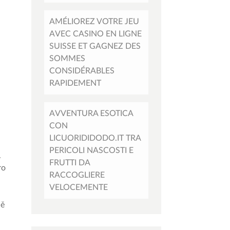
AMÉLIOREZ VOTRE JEU
AVEC CASINO EN LIGNE
SUISSE ET GAGNEZ DES
SOMMES
CONSIDÉRABLES
RAPIDEMENT
AVVENTURA ESOTICA
CON
LICUORIDIDODO.IT TRA
PERICOLI NASCOSTI E
.
FRUTTI DA
ro
RACCOGLIERE
VELOCEMENTE
ně