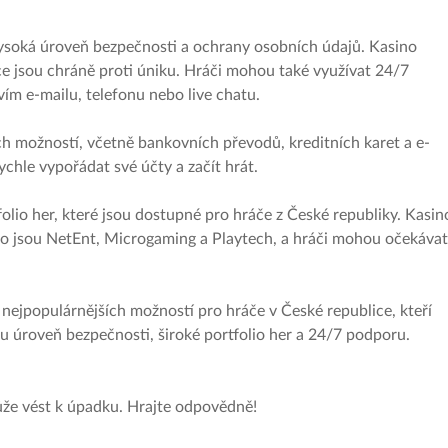
vysoká úroveň bezpečnosti a ochrany osobních údajů. Kasino
ce jsou chráně proti úniku. Hráči mohou také využívat 24/7
ím e-mailu, telefonu nebo live chatu.
ch možností, včetně bankovních převodů, kreditních karet a e-
chle vypořádat své účty a začít hrát.
olio her, které jsou dostupné pro hráče z České republiky. Kasin
ako jsou NetEnt, Microgaming a Playtech, a hráči mohou očekáva
nejpopulárnějších možností pro hráče v České republice, kteří
kou úroveň bezpečnosti, široké portfolio her a 24/7 podporu.
ůže vést k úpadku. Hrajte odpovědně!