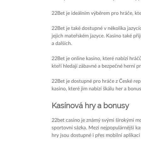
22Bet je ideálním výběrem pro hráče, kte
22Bet je také dostupné v několika jazycí
jejich mateřském jazyce. Kasino také při
a dalších.
22Bet je online kasino, které nabízí hrá
kteří hledají zábavné a bezpečné herní pr
22Bet je dostupné pro hráče z České repu
kasino, které jim nabízí škálu her a bonu
Kasínová hry a bonusy
22bet casino je známý svými širokými mo
sportovní sázka. Mezi nejpopulárnější kas
hry jsou dostupné i přes mobilní aplikaci