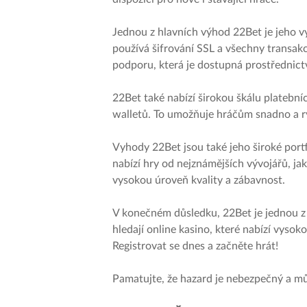
Jednou z hlavních výhod 22Bet je jeho 
používá šifrování SSL a všechny transak
podporu, která je dostupná prostřednictv
22Bet také nabízí širokou škálu platební
walletů. To umožňuje hráčům snadno a ry
Vyhody 22Bet jsou také jeho široké portf
nabízí hry od nejznámějších vývojářů, j
vysokou úroveň kvality a zábavnost.
V konečném důsledku, 22Bet je jednou z 
hledají online kasino, které nabízí vyso
Registrovat se dnes a začněte hrát!
Pamatujte, že hazard je nebezpečný a m