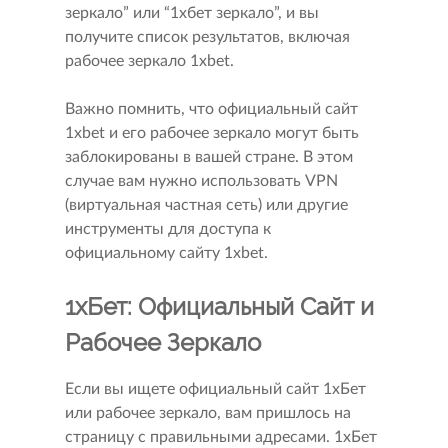
зеркало” или “1хбет зеркало”, и вы
получите список результатов, включая
рабочее зеркало 1xbet.
Важно помнить, что официальный сайт
1xbet и его рабочее зеркало могут быть
заблокированы в вашей стране. В этом
случае вам нужно использовать VPN
(виртуальная частная сеть) или другие
инструменты для доступа к
официальному сайту 1xbet.
1хБет: Официальный Сайт и
Рабочее Зеркало
Если вы ищете официальный сайт 1хБет
или рабочее зеркало, вам пришлось на
страницу с правильными адресами. 1хБет