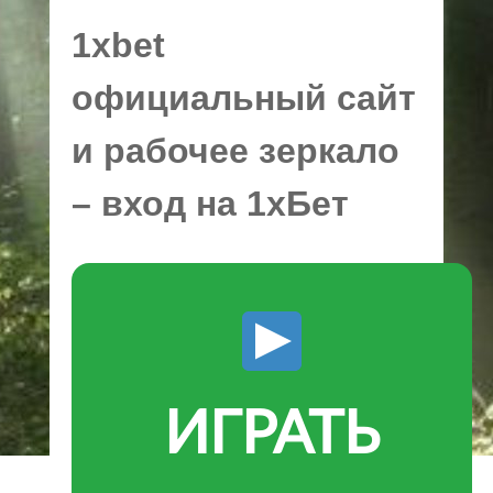
1xbet
официальный сайт
и рабочее зеркало
– вход на 1хБет
ИГРАТЬ