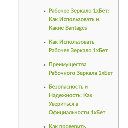
Рабочее Зеркало 1хБет:
Как Использовать и
Какие Вantages
Как Использовать
Рабочее Зеркало 1хБет
Преимущества
Рабочного Зеркала 1хБет
Безопасность и
Надежность: Как
Увериться в
Официальности 1хБет
Как проверить