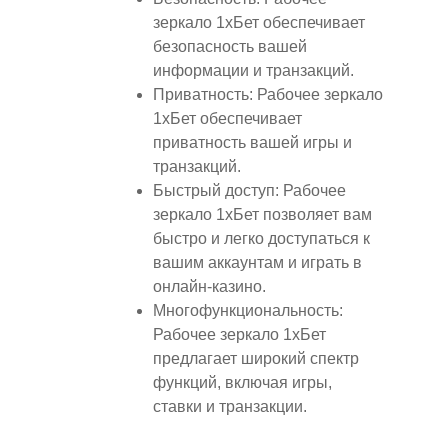
зеркало 1хБет обеспечивает
безопасность вашей
информации и транзакций.
Приватность: Рабочее зеркало
1хБет обеспечивает
приватность вашей игры и
транзакций.
Быстрый доступ: Рабочее
зеркало 1хБет позволяет вам
быстро и легко доступаться к
вашим аккаунтам и играть в
онлайн-казино.
Многофункциональность:
Рабочее зеркало 1хБет
предлагает широкий спектр
функций, включая игры,
ставки и транзакции.