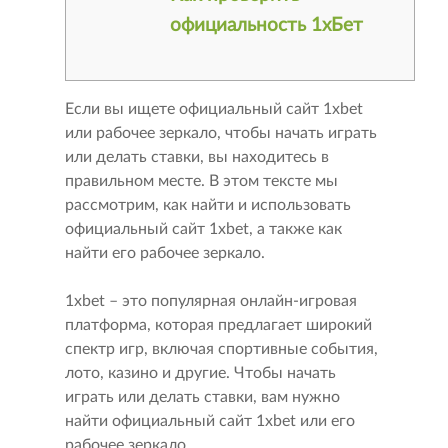
официальность 1хБет
Если вы ищете официальный сайт 1xbet
или рабочее зеркало, чтобы начать играть
или делать ставки, вы находитесь в
правильном месте. В этом тексте мы
рассмотрим, как найти и использовать
официальный сайт 1xbet, а также как
найти его рабочее зеркало.
1xbet – это популярная онлайн-игровая
платформа, которая предлагает широкий
спектр игр, включая спортивные события,
лото, казино и другие. Чтобы начать
играть или делать ставки, вам нужно
найти официальный сайт 1xbet или его
рабочее зеркало.