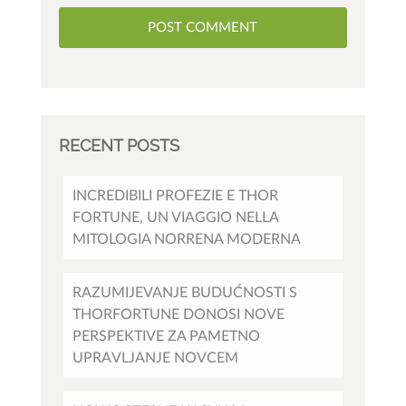
RECENT POSTS
INCREDIBILI PROFEZIE E THOR
FORTUNE, UN VIAGGIO NELLA
MITOLOGIA NORRENA MODERNA
RAZUMIJEVANJE BUDUĆNOSTI S
THORFORTUNE DONOSI NOVE
PERSPEKTIVE ZA PAMETNO
UPRAVLJANJE NOVCEM