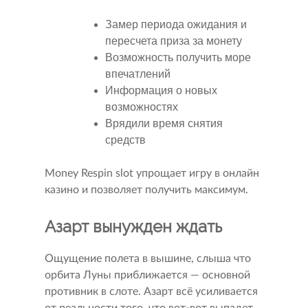
Замер периода ожидания и
пересчета приза за монету
Возможность получить море
впечатлений
Информация о новых
возможностях
Врядили время снятия
средств
Money Respin slot упрощает игру в онлайн
казино и позволяет получить максимум.
Азарт вынужден ждать
Ощущение полета в вышине, слыша что
орбита Луны приближается — основной
противник в слоте. Азарт всё усиливается