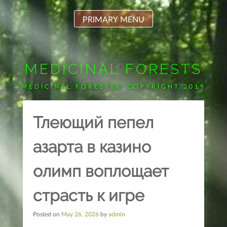
Skip
to
PRIMARY MENU
content
MEDICINAL FORESTS
MEDICINAL FORESTS© COPYRIGHT 2019
Тлеющий пепел
азарта в казино
олимп воплощает
страсть к игре
Posted on
May 26, 2026
by
admin