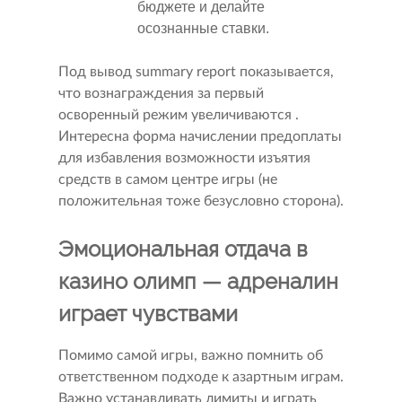
бюджете и делайте
осознанные ставки.
Под вывод summary report показывается,
что вознаграждения за первый
осворенный режим увеличиваются .
Интересна форма начислении предоплаты
для избавления возможности изъятия
средств в самом центре игры (не
положительная тоже безусловно сторона).
Эмоциональная отдача в
казино олимп — адреналин
играет чувствами
Помимо самой игры, важно помнить об
ответственном подходе к азартным играм.
Важно устанавливать лимиты и играть