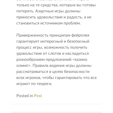
только на те средства, которые вы готовы
потерять. Азартные игры должны
приносить удовольствие и радость, а не
становиться источником проблем.
Приверженность принципам фейрплея
гарантирует интересный и безопасный
процесс игры, возможность получить
удовольствие от слотов и насладиться
разнообразием предложений <казино
олимп>. Правила ведения игры должны
рассматриваться в целях безопасности
всех игроков, чтобы гарантировать что все
играют по теореги.
Posted in
Post