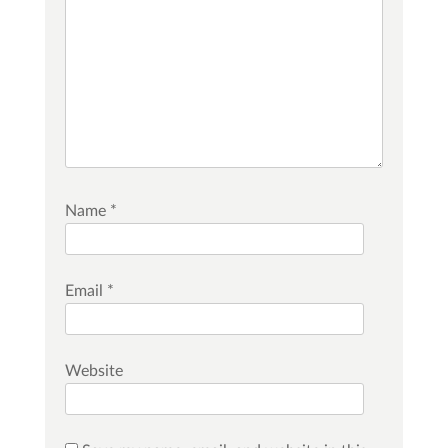
Name
*
Email
*
Website