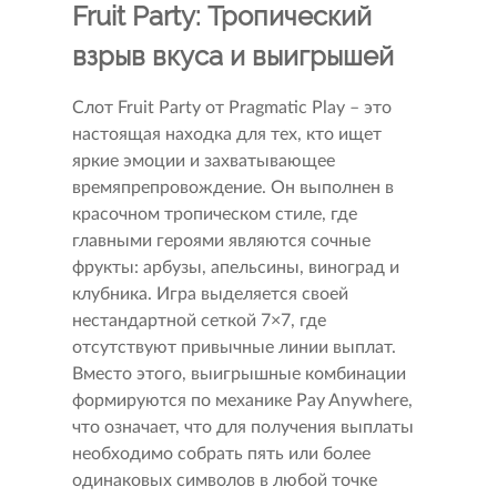
Fruit Party: Тропический
взрыв вкуса и выигрышей
Слот Fruit Party от Pragmatic Play – это
настоящая находка для тех, кто ищет
яркие эмоции и захватывающее
времяпрепровождение. Он выполнен в
красочном тропическом стиле, где
главными героями являются сочные
фрукты: арбузы, апельсины, виноград и
клубника. Игра выделяется своей
нестандартной сеткой 7×7, где
отсутствуют привычные линии выплат.
Вместо этого, выигрышные комбинации
формируются по механике Pay Anywhere,
что означает, что для получения выплаты
необходимо собрать пять или более
одинаковых символов в любой точке