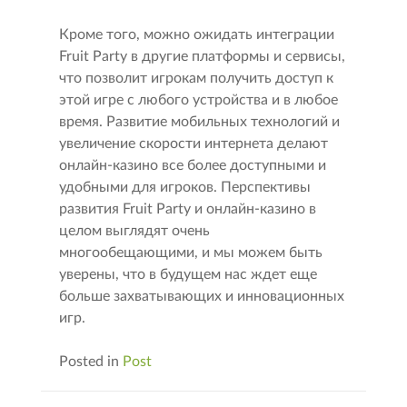
Кроме того, можно ожидать интеграции
Fruit Party в другие платформы и сервисы,
что позволит игрокам получить доступ к
этой игре с любого устройства и в любое
время. Развитие мобильных технологий и
увеличение скорости интернета делают
онлайн-казино все более доступными и
удобными для игроков. Перспективы
развития Fruit Party и онлайн-казино в
целом выглядят очень
многообещающими, и мы можем быть
уверены, что в будущем нас ждет еще
больше захватывающих и инновационных
игр.
Posted in
Post