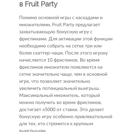
в Fruit Party
Помимо основной игры с каскадами и
множителями, Fruit Party предлагает
захватывающую бонусную игру с
фриспинами. Для активации этой функции
необходимо собрать на сетке три или
более скаттер-чаши. После этого игроку
начисляется 10 фриспинов. Во время
фриспинов множители появляются на
сетке значительно чаще, чем в основной
игре, что позволяет значительно
увеличить потенциальный выигрыш.
Максимальный множитель, который
можно получить во время фриспинов,
достигает x5000 от ставки. Это делает
бонусную игру особенно привлекательной
для тех, кто стремится к крупным
выигрышам.