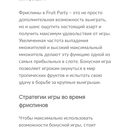
Фриспины в Fruit Party – это не просто
дополнительная возможность выиграть,
но и шанс ощутить настоящий азарт и
получить максимум удовольствия от игры.
Увеличенная частота выпадения
множителей и высокий максимальный
множитель делают эту функцию одной из
самых прибыльных в слоте. Бонусная игра
позволяет игрокам окунуться в мир
тропических фруктов и испытать свою
удачу в борьбе за крупные выигрыши.
Стратегии игры во время
фриспинов
Чтобы максимально использовать
возможности бонусной игры, стоит