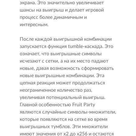
экрана. Это значительно увеличивает
шансы на выигрыш и делает игровой
процесс более динамичным и
интересным.
После каждой выигрышной комбинации
запускается функция tumble-каскада. Это
означает, что выигрышные символы
исчезают с сетки, а на их место падают
новые, давая возможность сформировать
новые выигрышные комбинации. Эта
цепная реакция может продолжаться
неограниченное количество раз,
увеличивая потенциальный выигрыш.
Главной особенностью Fruit Party
являются случайные символы-множители,
которые появляются на сетке во время
выигрышных тумблов. Эти множители
имеют значения от x2 до x256 и остаются