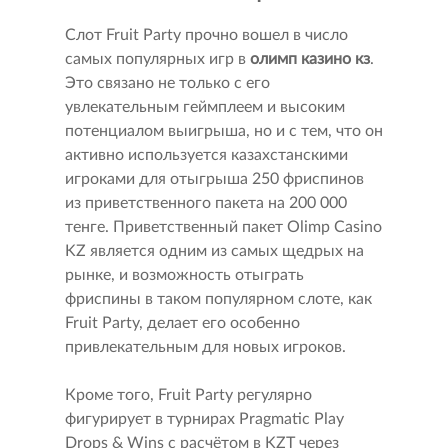
Слот Fruit Party прочно вошел в число
самых популярных игр в
олимп казино кз
.
Это связано не только с его
увлекательным геймплеем и высоким
потенциалом выигрыша, но и с тем, что он
активно используется казахстанскими
игроками для отыгрыша 250 фриспинов
из приветственного пакета на 200 000
тенге. Приветственный пакет Olimp Casino
KZ является одним из самых щедрых на
рынке, и возможность отыграть
фриспины в таком популярном слоте, как
Fruit Party, делает его особенно
привлекательным для новых игроков.
Кроме того, Fruit Party регулярно
фигурирует в турнирах Pragmatic Play
Drops & Wins с расчётом в KZT через