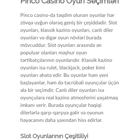
Pinco Casino Oyun Seçimləri
Pinco casino-da təqdim olunan oyunlar hər
zövqə uyğun olaraq geniş bir çeşiddədir. Slot
oyunları, klassik kazino oyunları, canlı diler
oyunları və digər oyun növləri burada
mövcuddur. Slot oyunları arasında ən
populyar olanları məşhur oyun
tərtibatçılarının oyunlarıdır. Klassik kazino
oyunları isə rulet, blackjack, poker kimi
oyunları əhatə edir. Bu oyunlar həm yeni
başlayanlar, həm də təcrübəli oyunçular üçün
əla bir seçimdir. Canlı diler oyunları isə
oyunçulara real kazino atmosferini yaşatmaq
imkanı verir. Burada oyunçular həqiqi
dilerlərlə qarşı-qarşıya gəlir və oyunun
həyəcanını daha yaxından hiss edirlər.
Slot Oyunlarının Çeşitliliyi