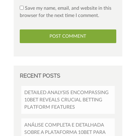
Save my name, email, and website in this
browser for the next time I comment.
RECENT POSTS
DETAILED ANALYSIS ENCOMPASSING
10BET REVEALS CRUCIAL BETTING
PLATFORM FEATURES
ANÁLISE COMPLETA E DETALHADA
SOBRE A PLATAFORMA 10BET PARA