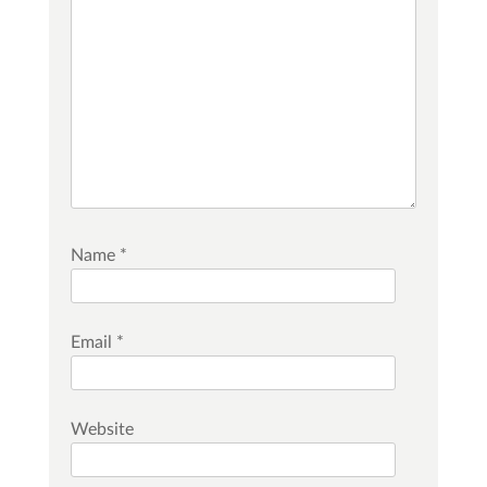
Name
*
Email
*
Website