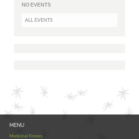
NO EVENTS
ALL EVENTS
MENU
Medicinal Forests