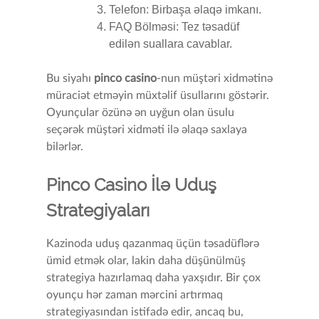
Telefon: Birbaşa əlaqə imkanı.
FAQ Bölməsi: Tez təsadüf
edilən suallara cavablar.
Bu siyahı
pinco casino
-nun müştəri xidmətinə
müraciət etməyin müxtəlif üsullarını göstərir.
Oyunçular özünə ən uyğun olan üsulu
seçərək müştəri xidməti ilə əlaqə saxlaya
bilərlər.
Pinco Casino İlə Uduş
Strategiyaları
Kazinoda uduş qazanmaq üçün təsadüflərə
ümid etmək olar, lakin daha düşünülmüş
strategiya hazırlamaq daha yaxşıdır. Bir çox
oyunçu hər zaman mərcini artırmaq
strategiyasından istifadə edir, ancaq bu,