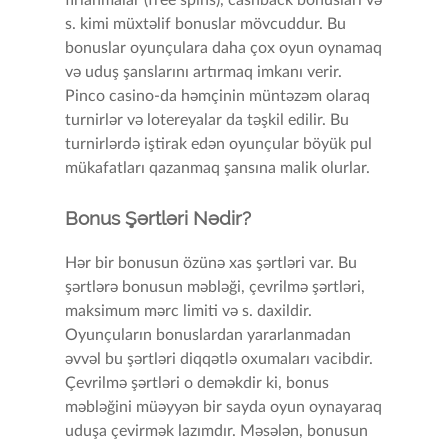
fırlanmalar (free spins), cashback bonusları və
s. kimi müxtəlif bonuslar mövcuddur. Bu
bonuslar oyunçulara daha çox oyun oynamaq
və uduş şanslarını artırmaq imkanı verir.
Pinco casino-da həmçinin müntəzəm olaraq
turnirlər və lotereyalar da təşkil edilir. Bu
turnirlərdə iştirak edən oyunçular böyük pul
mükafatları qazanmaq şansına malik olurlar.
Bonus Şərtləri Nədir?
Hər bir bonusun özünə xas şərtləri var. Bu
şərtlərə bonusun məbləği, çevrilmə şərtləri,
maksimum mərc limiti və s. daxildir.
Oyunçuların bonuslardan yararlanmadan
əvvəl bu şərtləri diqqətlə oxumaları vacibdir.
Çevrilmə şərtləri o deməkdir ki, bonus
məbləğini müəyyən bir sayda oyun oynayaraq
uduşa çevirmək lazımdır. Məsələn, bonusun