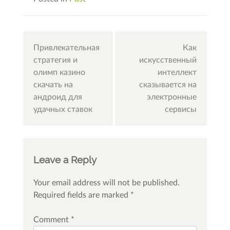
Post
Привлекательная
Как
navigation
стратегия и
искусственный
олимп казино
интеллект
скачать на
сказывается на
андроид для
электронные
удачных ставок
сервисы
Leave a Reply
Your email address will not be published.
Required fields are marked
*
Comment
*