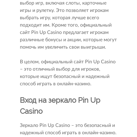
выбор игр, включая слоты, карточные
игры и рулетку. Это позволяет игрокам
выбрать игру, которая лучше всего
подходит им. Кроме того, официальный
сайт Pin Up Casino предлагает игрокам
различные бонусы и акции, которые могут
помочь им увеличить свои выигрыши.
В целом, официальный сайт Pin Up Casino
– это отличный выбор для игроков,
которые ищут безопасный и надежный
способ играть в онлайн-казино.
Вход на зеркало Pin Up
Casino
Зеркало Pin Up Casino – это безопасный и
надежный способ играть в онлайн-казино.