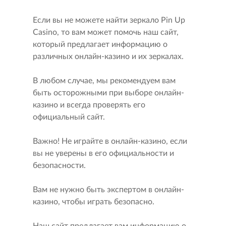
Если вы не можете найти зеркало Pin Up
Casino, то вам может помочь наш сайт,
который предлагает информацию о
различных онлайн-казино и их зеркалах.
В любом случае, мы рекомендуем вам
быть осторожными при выборе онлайн-
казино и всегда проверять его
официальный сайт.
Важно! Не играйте в онлайн-казино, если
вы не уверены в его официальности и
безопасности.
Вам не нужно быть экспертом в онлайн-
казино, чтобы играть безопасно.