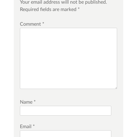
Your email address will not be published.
Required fields are marked
*
Comment
*
Name
*
Email
*