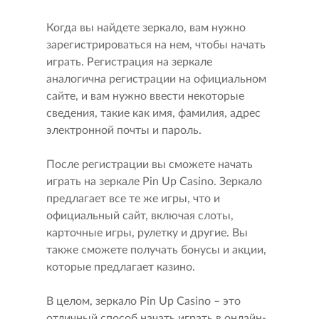
Когда вы найдете зеркало, вам нужно
зарегистрироваться на нем, чтобы начать
играть. Регистрация на зеркале
аналогична регистрации на официальном
сайте, и вам нужно ввести некоторые
сведения, такие как имя, фамилия, адрес
электронной почты и пароль.
После регистрации вы сможете начать
играть на зеркале Pin Up Casino. Зеркало
предлагает все те же игры, что и
официальный сайт, включая слоты,
карточные игры, рулетку и другие. Вы
также сможете получать бонусы и акции,
которые предлагает казино.
В целом, зеркало Pin Up Casino – это
отличный способ начать играть в онлайн-