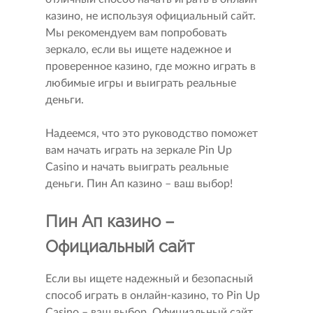
казино, не используя официальный сайт.
Мы рекомендуем вам попробовать
зеркало, если вы ищете надежное и
проверенное казино, где можно играть в
любимые игры и выиграть реальные
деньги.
Надеемся, что это руководство поможет
вам начать играть на зеркале Pin Up
Casino и начать выиграть реальные
деньги. Пин Ап казино – ваш выбор!
Пин Ап казино –
Официальный сайт
Если вы ищете надежный и безопасный
способ играть в онлайн-казино, то Pin Up
Casino – ваш выбор. Официальный сайт