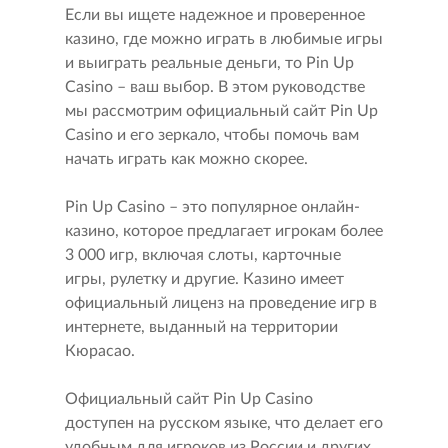
Если вы ищете надежное и проверенное
казино, где можно играть в любимые игры
и выиграть реальные деньги, то Pin Up
Casino – ваш выбор. В этом руководстве
мы рассмотрим официальный сайт Pin Up
Casino и его зеркало, чтобы помочь вам
начать играть как можно скорее.
Pin Up Casino – это популярное онлайн-
казино, которое предлагает игрокам более
3 000 игр, включая слоты, карточные
игры, рулетку и другие. Казино имеет
официальный лиценз на проведение игр в
интернете, выданный на территории
Кюрасао.
Официальный сайт Pin Up Casino
доступен на русском языке, что делает его
удобным для игроков из России и других