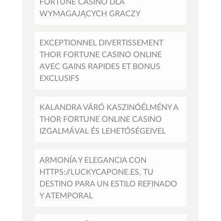
FORTUNE CASINO DLA
WYMAGAJĄCYCH GRACZY
EXCEPTIONNEL DIVERTISSEMENT
THOR FORTUNE CASINO ONLINE
AVEC GAINS RAPIDES ET BONUS
EXCLUSIFS
KALANDRA VÁRÓ KASZINÓÉLMÉNY A
THOR FORTUNE ONLINE CASINO
IZGALMÁVAL ÉS LEHETŐSÉGEIVEL
ARMONÍA Y ELEGANCIA CON
HTTPS://LUCKYCAPONE.ES, TU
DESTINO PARA UN ESTILO REFINADO
Y ATEMPORAL