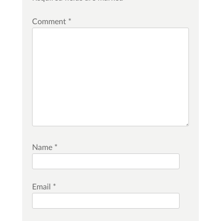
Comment
*
Name
*
Email
*