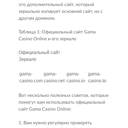
это дополнительный сайт, который
зеркально копирует основной сайт, но с
другим доменом.
Таблица 1: Официальный сайт Gama
Casino Online и его зеркало
Официальный сайт
Зеркало
gama-
gama-
gama-
gama-
casino.com
casino.net
casino.io
casino.to
Вот несколько полезных советов, которые
помогут вам использовать официальный
сайт Gama Casino Online:
1. Вам нужно регулярно проверять