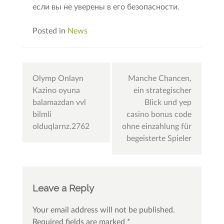
если вы не уверены в его безопасности.
Posted in
News
Post
Olymp Onlayn
Manche Chancen,
navigation
Kazino oyuna
ein strategischer
balamazdan vvl
Blick und yep
bilmli
casino bonus code
olduqlarnz.2762
ohne einzahlung für
begeisterte Spieler
Leave a Reply
Your email address will not be published.
Required fields are marked
*