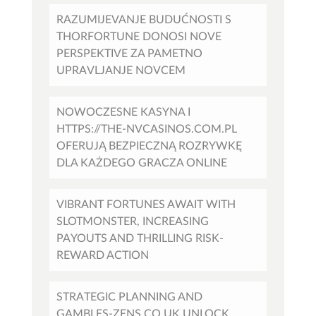
RAZUMIJEVANJE BUDUĆNOSTI S
THORFORTUNE DONOSI NOVE
PERSPEKTIVE ZA PAMETNO
UPRAVLJANJE NOVCEM
NOWOCZESNE KASYNA I
HTTPS://THE-NVCASINOS.COM.PL
OFERUJĄ BEZPIECZNĄ ROZRYWKĘ
DLA KAŻDEGO GRACZA ONLINE
VIBRANT FORTUNES AWAIT WITH
SLOTMONSTER, INCREASING
PAYOUTS AND THRILLING RISK-
REWARD ACTION
STRATEGIC PLANNING AND
GAMBLES-ZENS.CO.UK UNLOCK