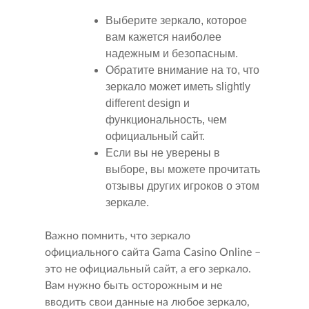
Выберите зеркало, которое
вам кажется наиболее
надежным и безопасным.
Обратите внимание на то, что
зеркало может иметь slightly
different design и
функциональность, чем
официальный сайт.
Если вы не уверены в
выборе, вы можете прочитать
отзывы других игроков о этом
зеркале.
Важно помнить, что зеркало
официального сайта Gama Casino Online –
это не официальный сайт, а его зеркало.
Вам нужно быть осторожным и не
вводить свои данные на любое зеркало,