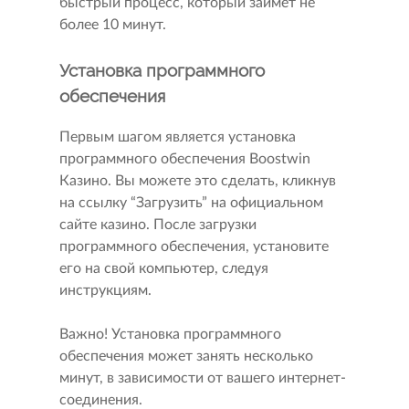
быстрый процесс, который займет не
более 10 минут.
Установка программного
обеспечения
Первым шагом является установка
программного обеспечения Boostwin
Казино. Вы можете это сделать, кликнув
на ссылку “Загрузить” на официальном
сайте казино. После загрузки
программного обеспечения, установите
его на свой компьютер, следуя
инструкциям.
Важно! Установка программного
обеспечения может занять несколько
минут, в зависимости от вашего интернет-
соединения.