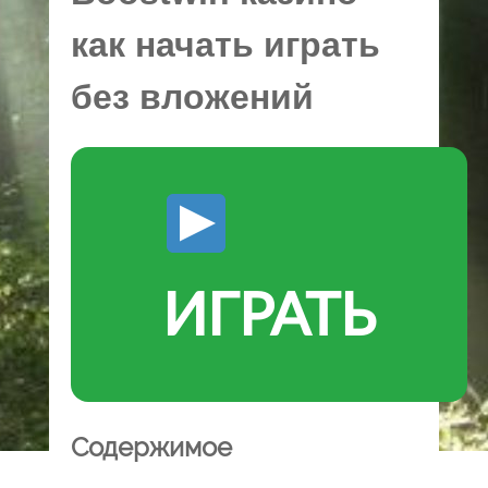
как начать играть
без вложений
ИГРАТЬ
Содержимое