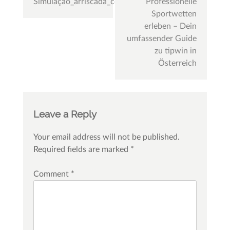
Simulação_arriscada_com_chicken_road_avalie_os_ris
Professionelle
navigation
Sportwetten
erleben – Dein
umfassender Guide
zu tipwin in
Österreich
Leave a Reply
Your email address will not be published.
Required fields are marked
*
Comment
*