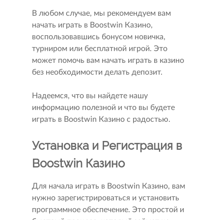
В любом случае, мы рекомендуем вам
начать играть в Boostwin Казино,
воспользовавшись бонусом новичка,
турниром или бесплатной игрой. Это
может помочь вам начать играть в казино
без необходимости делать депозит.
Надеемся, что вы найдете нашу
информацию полезной и что вы будете
играть в Boostwin Казино с радостью.
Установка и Регистрация в
Boostwin Казино
Для начала играть в Boostwin Казино, вам
нужно зарегистрироваться и установить
программное обеспечение. Это простой и