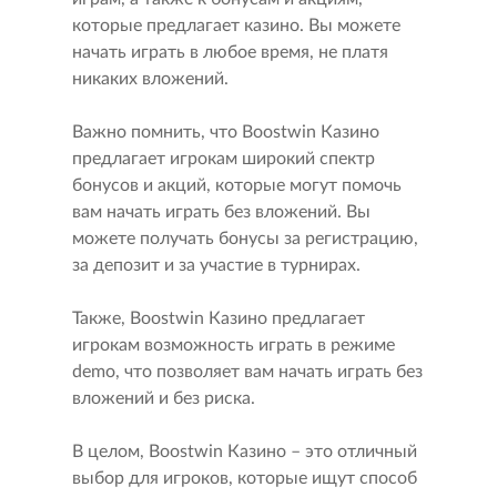
которые предлагает казино. Вы можете
начать играть в любое время, не платя
никаких вложений.
Важно помнить, что Boostwin Казино
предлагает игрокам широкий спектр
бонусов и акций, которые могут помочь
вам начать играть без вложений. Вы
можете получать бонусы за регистрацию,
за депозит и за участие в турнирах.
Также, Boostwin Казино предлагает
игрокам возможность играть в режиме
demo, что позволяет вам начать играть без
вложений и без риска.
В целом, Boostwin Казино – это отличный
выбор для игроков, которые ищут способ