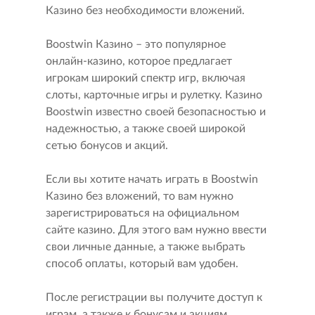
Казино без необходимости вложений.
Boostwin Казино – это популярное
онлайн-казино, которое предлагает
игрокам широкий спектр игр, включая
слоты, карточные игры и рулетку. Казино
Boostwin известно своей безопасностью и
надежностью, а также своей широкой
сетью бонусов и акций.
Если вы хотите начать играть в Boostwin
Казино без вложений, то вам нужно
зарегистрироваться на официальном
сайте казино. Для этого вам нужно ввести
свои личные данные, а также выбрать
способ оплаты, который вам удобен.
После регистрации вы получите доступ к
играм, а также к бонусам и акциям,