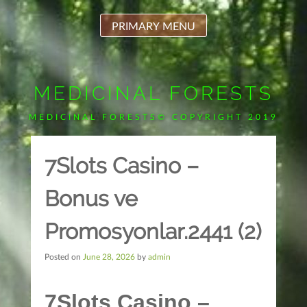
Skip
to
PRIMARY MENU
content
MEDICINAL FORESTS
MEDICINAL FORESTS© COPYRIGHT 2019
7Slots Casino –
Bonus ve
Promosyonlar.2441 (2)
Posted on
June 28, 2026
by
admin
7Slots Casino –