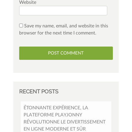
Website
Save my name, email, and website in this
browser for the next time I comment.
RECENT POSTS
ÉTONNANTE EXPÉRIENCE, LA
PLATEFORME PLAYJONNY
RÉVOLUTIONNE LE DIVERTISSEMENT
EN LIGNE MODERNE ET SÛR