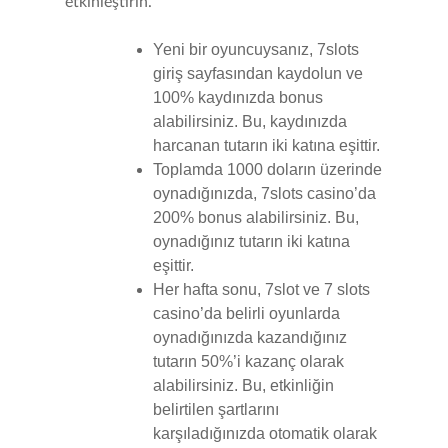
etkinleştirin.
Yeni bir oyuncuysanız, 7slots
giriş sayfasından kaydolun ve
100% kaydınızda bonus
alabilirsiniz. Bu, kaydınızda
harcanan tutarın iki katına eşittir.
Toplamda 1000 doların üzerinde
oynadığınızda, 7slots casino’da
200% bonus alabilirsiniz. Bu,
oynadığınız tutarın iki katına
eşittir.
Her hafta sonu, 7slot ve 7 slots
casino’da belirli oyunlarda
oynadığınızda kazandığınız
tutarın 50%’i kazanç olarak
alabilirsiniz. Bu, etkinliğin
belirtilen şartlarını
karşıladığınızda otomatik olarak