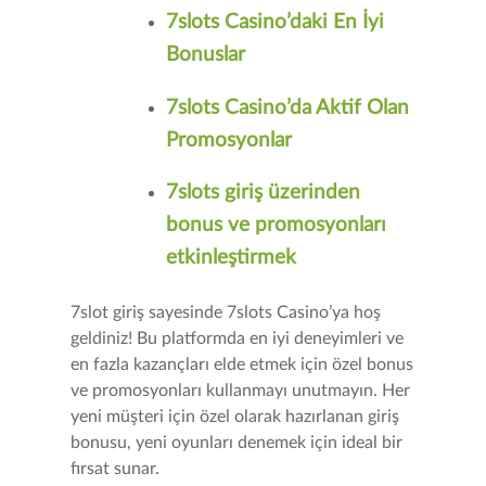
7slots Casino’daki En İyi
Bonuslar
7slots Casino’da Aktif Olan
Promosyonlar
7slots giriş üzerinden
bonus ve promosyonları
etkinleştirmek
7slot giriş sayesinde 7slots Casino’ya hoş
geldiniz! Bu platformda en iyi deneyimleri ve
en fazla kazançları elde etmek için özel bonus
ve promosyonları kullanmayı unutmayın. Her
yeni müşteri için özel olarak hazırlanan giriş
bonusu, yeni oyunları denemek için ideal bir
fırsat sunar.