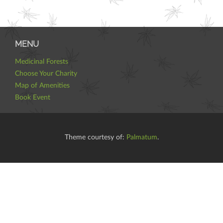
MENU
Medicinal Forests
Choose Your Charity
Map of Amenities
Book Event
Theme courtesy of:
Palmatum
.