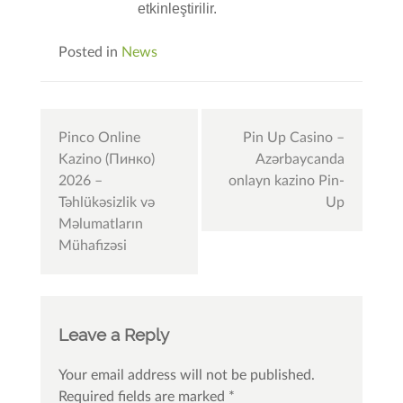
etkinleştirilir.
Posted in
News
Post
Pinco Online
Pin Up Casino –
navigation
Kazino (Пинко)
Azərbaycanda
2026 –
onlayn kazino Pin-
Təhlükəsizlik və
Up
Məlumatların
Mühafizəsi
Leave a Reply
Your email address will not be published.
Required fields are marked
*