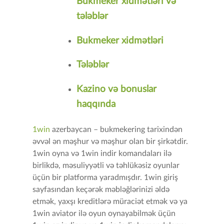
Bukmeker xidmətləri və
tələblər
Bukmeker xidmətləri
Tələblər
Kazino və bonuslar
haqqında
1win
azerbaycan – bukmekering tarixindən
əvvəl ən məşhur və məşhur olan bir şirkətdir.
1win oyna və 1win indir komandaları ilə
birlikdə, məsuliyyətli və təhlükəsiz oyunlar
üçün bir platforma yaradmışdır. 1win giriş
sayfasından keçərək məbləğlərinizi əldə
etmək, yaxşı kreditlərə müraciət etmək və ya
1win aviator ilə oyun oynayabilmək üçün