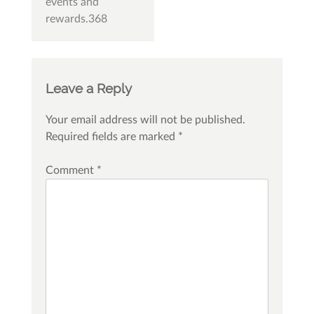
events and
rewards.368
Leave a Reply
Your email address will not be published.
Required fields are marked
*
Comment
*