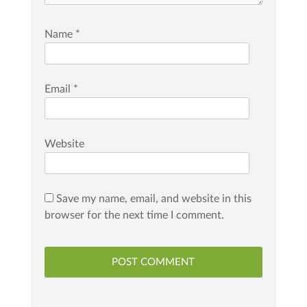
Name
*
Email
*
Website
Save my name, email, and website in this
browser for the next time I comment.