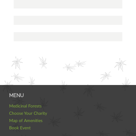
MENU
Medicinal Forests
Choose Your Charity
Map of Amenities
Book Event