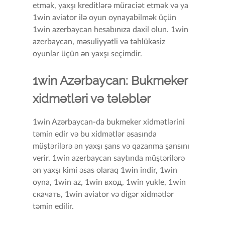
etmək, yaxşı kreditlərə müraciət etmək və ya
1win aviator ilə oyun oynayabilmək üçün
1win azerbaycan hesabınıza daxil olun. 1win
azerbaycan, məsuliyyətli və təhlükəsiz
oyunlar üçün ən yaxşı seçimdir.
1win Azərbaycan: Bukmeker
xidmətləri və tələblər
1win Azərbaycan-da bukmeker xidmətlərini
təmin edir və bu xidmətlər əsasında
müştərilərə ən yaxşı şans və qazanma şansını
verir. 1win azerbaycan saytında müştərilərə
ən yaxşı kimi əsas olaraq 1win indir, 1win
oyna, 1win az, 1win вход, 1win yukle, 1win
скачать, 1win aviator və digər xidmətlər
təmin edilir.