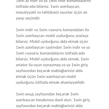
1win az indir və ya 1win indir komandalarını
istifadə edə bilərsiz. 1win azerbaycan,
məsuliyyətli və təhlükəsiz oyunlar üçün ən
yaxşı seçimdir.
1win indir və 1win скачать komandaları ilə
1win azerbaycan mobil uydurğunu yoxlaya
bilərsiz. Mobil uydurğunu əldə etmək üçün
1win azerbaycan saytından 1win indir və ya
1win скачать komandalarını istifadə edə
bilərsiz. Mobil uydurğunu əldə etmək, 1win
aviator ilə oyun oynaymaq və ya 1win giriş
sayfasından keçərək məbləğlərinizi əldə
etmək üçün 1win azerbaycan mobil
uydurğunu istifadə etmək əhəmiyyətlidir.
1win вход sayfasından keçərək 1win
azerbaycan hesabınıza daxil olun. 1win giriş
sayfasından keçərək məbləğlərinizi əldə