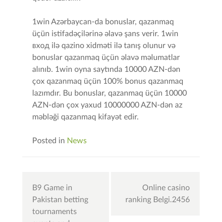
1win Azərbaycan-da bonuslar, qazanmaq
üçün istifadəçilərinə əlavə şans verir. 1win
вход ilə qazino xidməti ilə tanış olunur və
bonuslar qazanmaq üçün əlavə məlumatlar
alınıb. 1win oyna saytında 10000 AZN-dən
çox qazanmaq üçün 100% bonus qazanmaq
lazımdır. Bu bonuslar, qazanmaq üçün 10000
AZN-dən çox yaxud 10000000 AZN-dən az
məbləği qazanmaq kifayət edir.
Posted in
News
Post
B9 Game in
Online casino
navigation
Pakistan betting
ranking Belgi.2456
tournaments