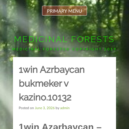
Skip
to
PRIMARY MENU
content
MEDICINAL FORESTS
MEDICINAL FORESTS© COPYRIGHT 2019
1win Azrbaycan
bukmeker v
kazino.10132
Posted on
June 3, 2026
by
admin
1win Azərbaycan –