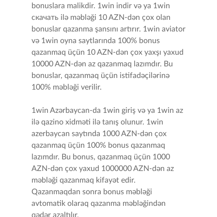
bonuslara malikdir. 1win indir və ya 1win
скачать ilə məbləği 10 AZN-dən çox olan
bonuslar qazanma şansını artırır. 1win aviator
və 1win oyna saytlarında 100% bonus
qazanmaq üçün 10 AZN-dən çox yaxşı yaxud
10000 AZN-dən az qazanmaq lazımdır. Bu
bonuslar, qazanmaq üçün istifadəçilərinə
100% məbləği verilir.
1win Azərbaycan-da 1win giriş və ya 1win az
ilə qazino xidməti ilə tanış olunur. 1win
azerbaycan saytında 1000 AZN-dən çox
qazanmaq üçün 100% bonus qazanmaq
lazımdır. Bu bonus, qazanmaq üçün 1000
AZN-dən çox yaxud 1000000 AZN-dən az
məbləği qazanmaq kifayət edir.
Qazanmaqdan sonra bonus məbləği
avtomatik olaraq qazanma məbləğindən
qədər azaltılır.