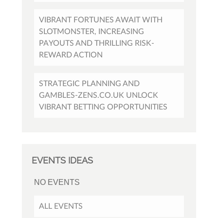
VIBRANT FORTUNES AWAIT WITH
SLOTMONSTER, INCREASING
PAYOUTS AND THRILLING RISK-
REWARD ACTION
STRATEGIC PLANNING AND
GAMBLES-ZENS.CO.UK UNLOCK
VIBRANT BETTING OPPORTUNITIES
EVENTS IDEAS
NO EVENTS
ALL EVENTS