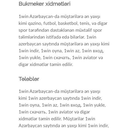
Bukmeker xidmətləri
1win Azərbaycan-da müştərilərə ən yaxşı
kimi qazino, futbol, basketbol, tenis, və digər
spor tərəfindən dəstəklənən müxtəlif spor
təlimlərindən istifadə edə bilərlər. 1win
azerbaycan saytında müştərilərə ən yaxşı kimi
1win indir, 1win oyna, 1win az, 1win вход,
1win yukle, 1win скачать, 1win aviator və
digər xidmətlər təmin edilir.
Tələblər
1win Azərbaycan-da müştərilərə ən yaxşı
kimi 1win azerbaycan saytında 1win indir,
1win oyna, 1win az, 1win вход, 1win yukle,
1win скачать, 1win aviator və digər
xidmətlər təmin edilir. Müştərilər 1win
Azərbaycan saytında ən yaxşı kimi 1win indir,