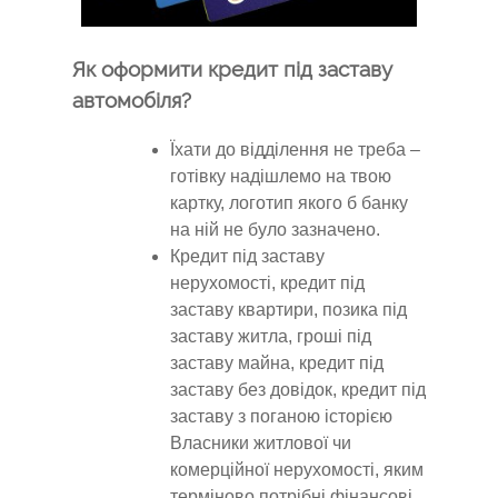
Як оформити кредит під заставу
автомобіля?
Їхати до відділення не треба –
готівку надішлемо на твою
картку, логотип якого б банку
на ній не було зазначено.
Кредит під заставу
нерухомості, кредит під
заставу квартири, позика під
заставу житла, гроші під
заставу майна, кредит під
заставу без довідок, кредит під
заставу з поганою історією
Власники житлової чи
комерційної нерухомості, яким
терміново потрібні фінансові