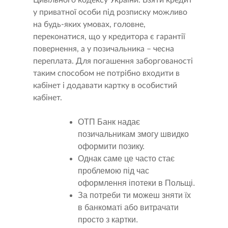
Цивільного кодексу України. Взяти кредит
у приватної особи під розписку можливо
на будь-яких умовах, головне,
переконатися, що у кредитора є гарантії
повернення, а у позичальника – чесна
переплата. Для погашення заборгованості
таким способом не потрібно входити в
кабінет і додавати картку в особистий
кабінет.
ОТП Банк надає
позичальникам змогу швидко
оформити позику.
Однак саме це часто стає
проблемою під час
оформлення іпотеки в Польщі.
За потреби ти можеш зняти їх
в банкоматі або витрачати
просто з картки.