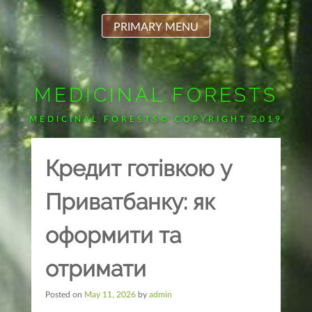
Skip
to
PRIMARY MENU
content
MEDICINAL FORESTS
MEDICINAL FORESTS© COPYRIGHT 2019
Кредит готівкою у
Приватбанку: як
оформити та
отримати
Posted on
May 11, 2026
by
admin