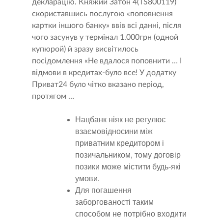
декларацію. Княжий Затон 4(TS800119)
скориставшись послугою «поповнення
картки іншого банку» ввів всі данні, після
чого засунув у термінал 1.000грн (одной
купюрой) й зразу висвітилось
посідомлення «Не вдалося поповнити … І
відмови в кредитах-було все! У додатку
Приват24 було чітко вказано період,
протягом …
Нацбанк ніяк не регулює
взаємовідносини між
приватним кредитором і
позичальником, тому договір
позики може містити будь-які
умови.
Для погашення
заборгованості таким
способом не потрібно входити