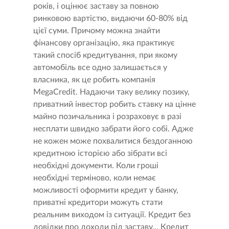
років, і оцінює заставу за повною
ринковою вартістю, видаючи 60-80% від
цієї суми. Причому можна знайти
фінансову організацію, яка практикує
такий спосіб кредитування, при якому
автомобіль все одно залишається у
власника, як це робить компанія
MegaCredit. Надаючи таку велику позику,
приватний інвестор робить ставку на цінне
майно позичальника і розраховує в разі
несплати швидко забрати його собі. Адже
не кожен може похвалитися бездоганною
кредитною історією або зібрати всі
необхідні документи. Коли гроші
необхідні терміново, коли немає
можливості оформити кредит у банку,
приватні кредитори можуть стати
реальним виходом із ситуації. Кредит без
довідки про доходи під заставу… Кредит