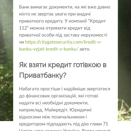
Банк вимагає документи, на які вже давно
ніхто не звертає уваги при видачі
приватного кредиту. У компанії “Кредит
112” можна отримати кредит від
приватної особи під заставу нерухомості
чи
https://citygatesecurity.com/kredit-v-
banku-vzjati-kredit-v-banku/
авто.
Як взяти кредит готівкою в
Приватбанку?
Набагато простіше і надійніше звертатися
до фінансових організацій, які готові
надати всі необхідні документи,
наприклад, Майкредіт. Юридичні
відносини між позичальником і
кредитором підпадають під дію глави 71