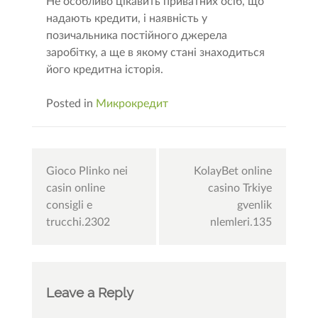
Не особливо цікавить приватних осіб, що
надають кредити, і наявність у
позичальника постійного джерела
заробітку, а ще в якому стані знаходиться
його кредитна історія.
Posted in
Микрокредит
Post
Gioco Plinko nei
KolayBet online
navigation
casin online
casino Trkiye
consigli e
gvenlik
trucchi.2302
nlemleri.135
Leave a Reply