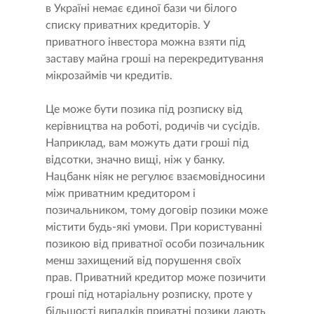
в Україні немає єдиної бази чи білого
списку приватних кредиторів. У
приватного інвестора можна взяти під
заставу майна гроші на перекредитування
мікрозаймів чи кредитів.
Це може бути позика під розписку від
керівництва на роботі, родичів чи сусідів.
Наприклад, вам можуть дати гроші під
відсотки, значно вищі, ніж у банку.
Нацбанк ніяк не регулює взаємовідносини
між приватним кредитором і
позичальником, тому договір позики може
містити будь-які умови. При користуванні
позикою від приватної особи позичальник
менш захищений від порушення своїх
прав. Приватний кредитор може позичити
гроші під нотаріальну розписку, проте у
більшості випадків приватні позики дають