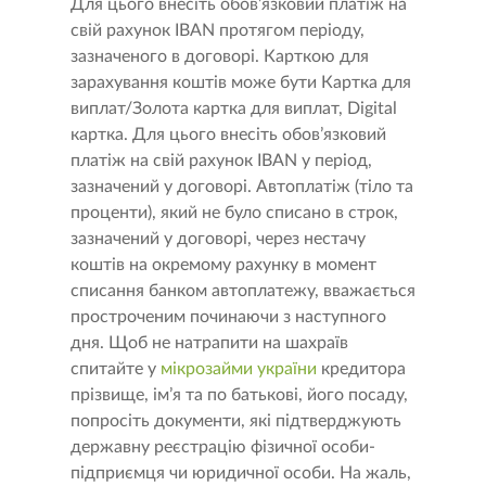
Для цього внесіть обов’язковий платіж на
свій рахунок IBAN протягом періоду,
зазначеного в договорі. Карткою для
зарахування коштів може бути Картка для
виплат/Золота картка для виплат, Digital
картка. Для цього внесіть обов’язковий
платіж на свій рахунок IBAN у період,
зазначений у договорі. Автоплатіж (тіло та
проценти), який не було списано в строк,
зазначений у договорі, через нестачу
коштів на окремому рахунку в момент
списання банком автоплатежу, вважається
простроченим починаючи з наступного
дня. Щоб не натрапити на шахраїв
спитайте у
мікрозайми україни
кредитора
прізвище, ім’я та по батькові, його посаду,
попросіть документи, які підтверджують
державну реєстрацію фізичної особи-
підприємця чи юридичної особи. На жаль,