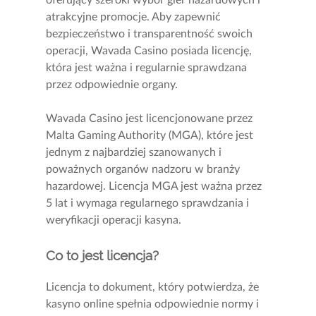
oferujący szeroki wybór gier hazardowych i
atrakcyjne promocje. Aby zapewnić
bezpieczeństwo i transparentność swoich
operacji, Wavada Casino posiada licencję,
która jest ważna i regularnie sprawdzana
przez odpowiednie organy.
Wavada Casino jest licencjonowane przez
Malta Gaming Authority (MGA), które jest
jednym z najbardziej szanowanych i
poważnych organów nadzoru w branży
hazardowej. Licencja MGA jest ważna przez
5 lat i wymaga regularnego sprawdzania i
weryfikacji operacji kasyna.
Co to jest licencja?
Licencja to dokument, który potwierdza, że
kasyno online spełnia odpowiednie normy i