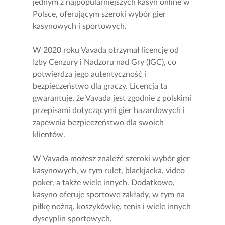
jednym z najpopularniejszych kasyn online w
Polsce, oferującym szeroki wybór gier
kasynowych i sportowych.
W 2020 roku Vavada otrzymał licencję od
Izby Cenzury i Nadzoru nad Gry (IGC), co
potwierdza jego autentyczność i
bezpieczeństwo dla graczy. Licencja ta
gwarantuje, że Vavada jest zgodnie z polskimi
przepisami dotyczącymi gier hazardowych i
zapewnia bezpieczeństwo dla swoich
klientów.
W Vavada możesz znaleźć szeroki wybór gier
kasynowych, w tym rulet, blackjacka, video
poker, a także wiele innych. Dodatkowo,
kasyno oferuje sportowe zakłady, w tym na
piłkę nożną, koszykówkę, tenis i wiele innych
dyscyplin sportowych.