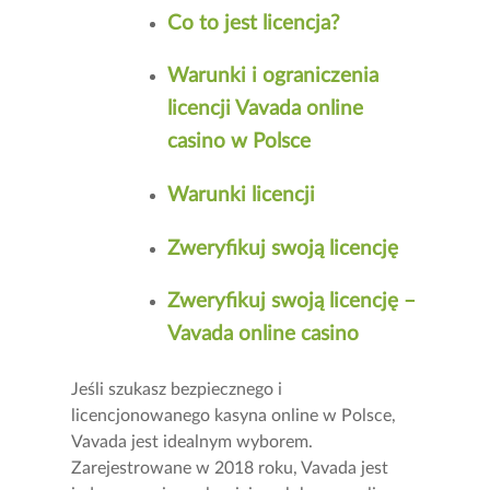
Co to jest licencja?
Warunki i ograniczenia
licencji Vavada online
casino w Polsce
Warunki licencji
Zweryfikuj swoją licencję
Zweryfikuj swoją licencję –
Vavada online casino
Jeśli szukasz bezpiecznego i
licencjonowanego kasyna online w Polsce,
Vavada jest idealnym wyborem.
Zarejestrowane w 2018 roku, Vavada jest