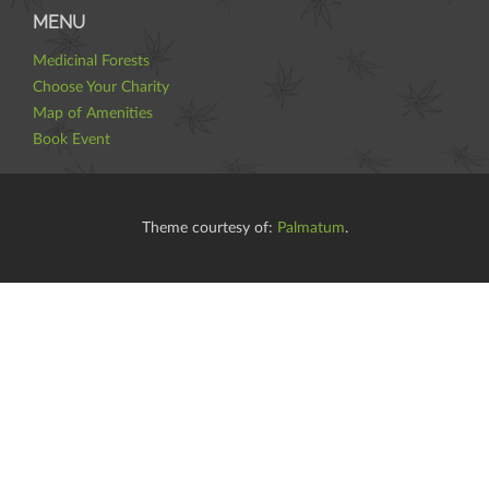
MENU
Medicinal Forests
Choose Your Charity
Map of Amenities
Book Event
Theme courtesy of:
Palmatum
.