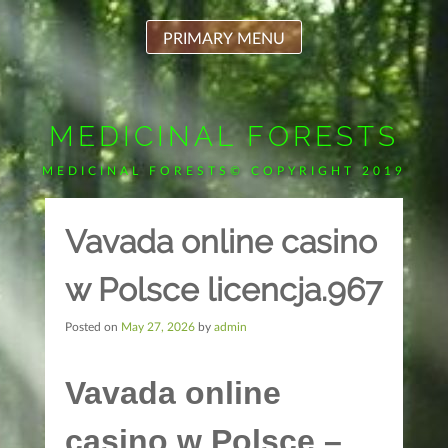
Skip
to
PRIMARY MENU
content
MEDICINAL FORESTS
MEDICINAL FORESTS© COPYRIGHT 2019
Vavada online casino
w Polsce licencja.967
Posted on
May 27, 2026
by
admin
Vavada online
casino w Polsce –