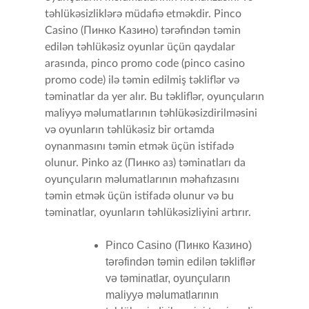
təhlükəsizliklərə müdafiə etməkdir. Pinco
Casino (Пинко Казино) tərəfindən təmin
edilən təhlükəsiz oyunlar üçün qaydalar
arasında, pinco promo code (pinco casino
promo code) ilə təmin edilmiş təkliflər və
təminatlar da yer alır. Bu təkliflər, oyunçuların
maliyyə məlumatlarının təhlükəsizdirilməsini
və oyunların təhlükəsiz bir ortamda
oynanmasını təmin etmək üçün istifadə
olunur. Pinko az (Пинко аз) təminatları da
oyunçuların məlumatlarının məhafızasını
təmin etmək üçün istifadə olunur və bu
təminatlar, oyunların təhlükəsizliyini artırır.
Pinco Casino (Пинко Казино)
tərəfindən təmin edilən təkliflər
və təminatlar, oyunçuların
maliyyə məlumatlarının