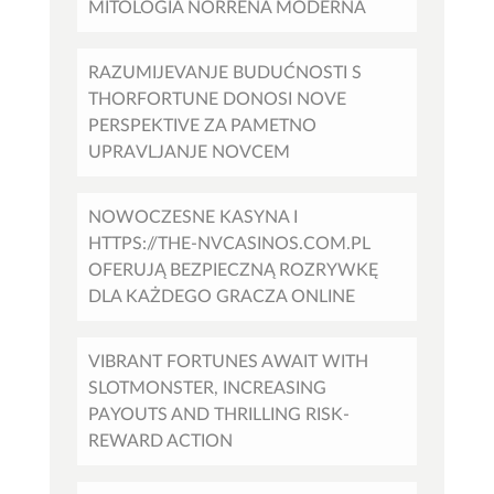
MITOLOGIA NORRENA MODERNA
RAZUMIJEVANJE BUDUĆNOSTI S
THORFORTUNE DONOSI NOVE
PERSPEKTIVE ZA PAMETNO
UPRAVLJANJE NOVCEM
NOWOCZESNE KASYNA I
HTTPS://THE-NVCASINOS.COM.PL
OFERUJĄ BEZPIECZNĄ ROZRYWKĘ
DLA KAŻDEGO GRACZA ONLINE
VIBRANT FORTUNES AWAIT WITH
SLOTMONSTER, INCREASING
PAYOUTS AND THRILLING RISK-
REWARD ACTION