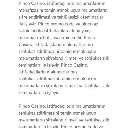
Pinco Casino, istifadəçilərin məlumatlarının
məhafızasını təmin etmək üçün məlumatların
şifrələndirilməsi və təhlükəsizlik təminatları
ilə işləyir. Pinco promo code və pinco az
tətbiqləri ilə istifadəçilərə daha yaxşı
məlumat məhafızası təmin edilir. Pinco
Casino, istifadəçilərin məlumatlarının
təhlükəsizdirilməsini təmin etmək üçün
məlumatların şifrələndirilməsi və təhlükəsizlik
təminatları ilə işləyir. Pinco Casino,
istifadəçilərin məlumatlarının
təhlükəsizdirilməsini təmin etmək üçün
məlumatların şifrələndirilməsi və təhlükəsizlik
təminatları ilə işləyir.
Pinco Casino, istifadəçilərin məlumatlarının
təhlükəsizdirilməsini təmin etmək üçün
məlumatların şifrələndirilməsi və təhlükəsizlik
təminatları ilə işləyir. Pinco promo code və