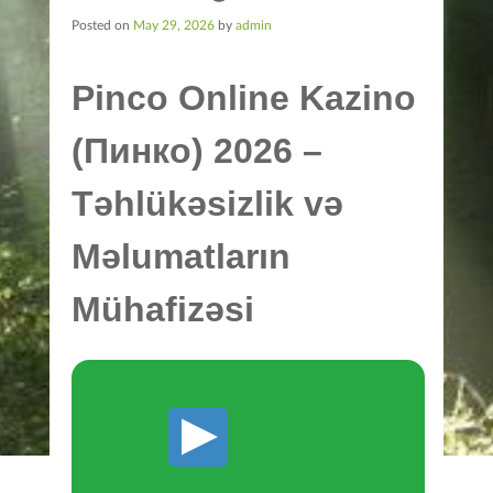
Posted on
May 29, 2026
by
admin
Pinco Online Kazino
(Пинко) 2026 –
Təhlükəsizlik və
Məlumatların
Mühafizəsi