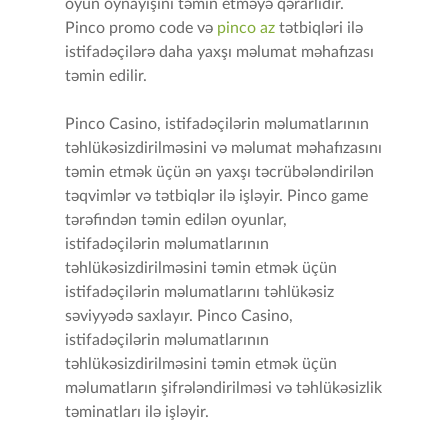
oyun oynayışını təmin etməyə qərarlıdır.
Pinco promo code və
pinco az
tətbiqləri ilə
istifadəçilərə daha yaxşı məlumat məhafızası
təmin edilir.
Pinco Casino, istifadəçilərin məlumatlarının
təhlükəsizdirilməsini və məlumat məhafızasını
təmin etmək üçün ən yaxşı təcrübələndirilən
təqvimlər və tətbiqlər ilə işləyir. Pinco game
tərəfindən təmin edilən oyunlar,
istifadəçilərin məlumatlarının
təhlükəsizdirilməsini təmin etmək üçün
istifadəçilərin məlumatlarını təhlükəsiz
səviyyədə saxlayır. Pinco Casino,
istifadəçilərin məlumatlarının
təhlükəsizdirilməsini təmin etmək üçün
məlumatların şifrələndirilməsi və təhlükəsizlik
təminatları ilə işləyir.