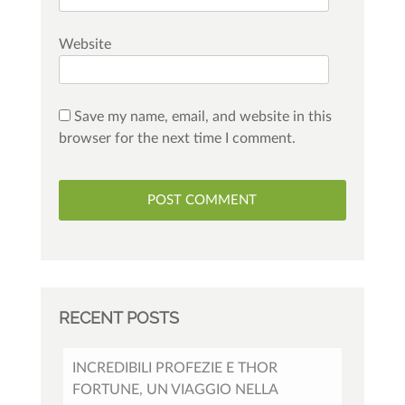
Website
Save my name, email, and website in this
browser for the next time I comment.
RECENT POSTS
INCREDIBILI PROFEZIE E THOR
FORTUNE, UN VIAGGIO NELLA