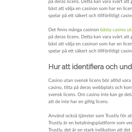
på deras licens. Detta kan vara svårt att
bäst att välja en casinon som har en lice
spelar på ett säkert och tillförlitligt casi
Det finns många casinon
bästa casino ut
på deras licens. Detta kan vara svårt att
bäst att välja en casinon som har en lice
spelar på ett säkert och tillförlitligt casi
Hur att identifiera och un
Casino utan svensk licens bör alltid vara 
casino, titta på deras webbplats och kon
svensk licens. Om casino inte kan ge detal
att de inte har en giltig licens.
Använd också tjänster som Trustly för att 
Trustly är en betalningsplattform som ve
Trustly, det är en stark indikation att det