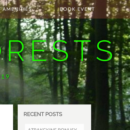
 AMENITIES
BOOK EVENT
ORESTS
019
RECENT POSTS