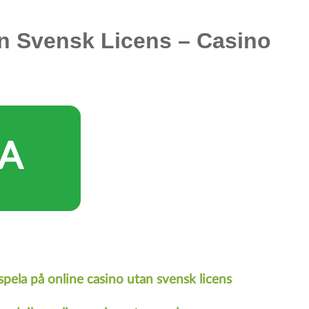
n Svensk Licens – Casino
A
t spela på online casino utan svensk licens