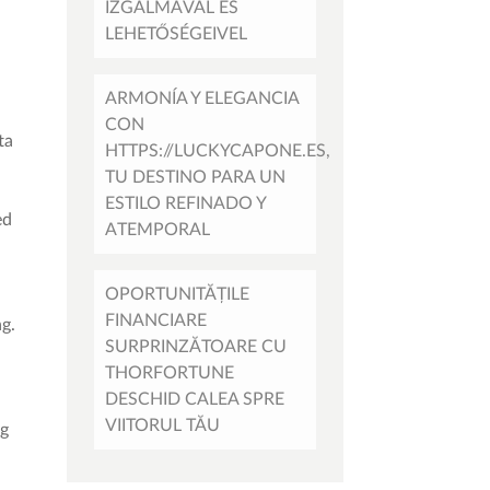
IZGALMÁVAL ÉS
LEHETŐSÉGEIVEL
ARMONÍA Y ELEGANCIA
CON
ta
HTTPS://LUCKYCAPONE.ES,
TU DESTINO PARA UN
ESTILO REFINADO Y
ed
ATEMPORAL
OPORTUNITĂȚILE
FINANCIARE
ng.
SURPRINZĂTOARE CU
THORFORTUNE
DESCHID CALEA SPRE
VIITORUL TĂU
ig