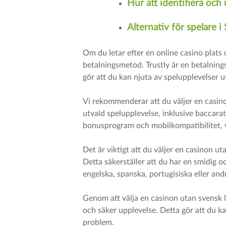
Hur att identifiera och
Alternativ för spelare i
Om du letar efter en online casino plats 
betalningsmetod. Trustly är en betalning
gör att du kan njuta av spelupplevelser u
Vi rekommenderar att du väljer en casino
utvald spelupplevelse, inklusive baccarat
bonusprogram och mobilkompatibilitet, vi
Det är viktigt att du väljer en casinon
Detta säkerställer att du har en smidig o
engelska, spanska, portugisiska eller and
Genom att välja en casinon utan svensk 
och säker upplevelse. Detta gör att du k
problem.