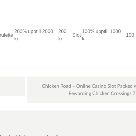
200% upptill 2000
200
100% upptill 1000
ulette
Slot
100 
kr
kr
kr
Chicken Road – Online Casino Slot Packed 
Rewarding Chicken Crossings.