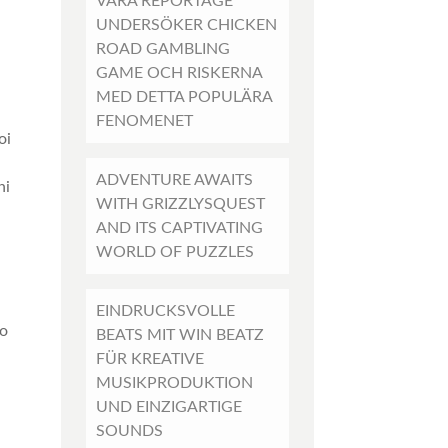
VÅRA REPORTAGE
UNDERSÖKER CHICKEN
ROAD GAMBLING
GAME OCH RISKERNA
MED DETTA POPULÄRA
FENOMENET
oi
ADVENTURE AWAITS
ni
WITH GRIZZLYSQUEST
AND ITS CAPTIVATING
WORLD OF PUZZLES
EINDRUCKSVOLLE
so
BEATS MIT WIN BEATZ
FÜR KREATIVE
MUSIKPRODUKTION
UND EINZIGARTIGE
SOUNDS