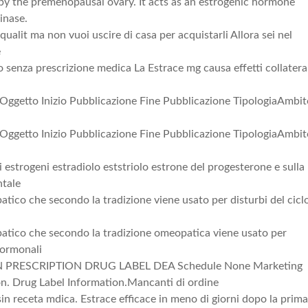
 by the premenopausal ovary. It acts as an estrogenic hormone
inase.
 qualit ma non vuoi uscire di casa per acquistarli Allora sei nel
e
 senza prescrizione medica La Estrace mg causa effetti collatera
Oggetto Inizio Pubblicazione Fine Pubblicazione TipologiaAmbit
Oggetto Inizio Pubblicazione Fine Pubblicazione TipologiaAmbit
strogeni estradiolo eststriolo estrone del progesterone e sulla
ntale
ico che secondo la tradizione viene usato per disturbi del cicl
atico che secondo la tradizione omeopatica viene usato per
 ormonali
MAN PRESCRIPTION DRUG LABEL DEA Schedule None Marketing
n. Drug Label Information.Mancanti di ordine
in receta mdica. Estrace efficace in meno di giorni dopo la prim