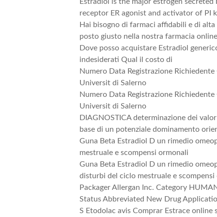
Estradiol is the major estrogen secreted
receptor ER agonist and activator of PI k
Hai bisogno di farmaci affidabili e di alta
posto giusto nella nostra farmacia onlin
Dove posso acquistare Estradiol generico
indesiderati Qual il costo di
Numero Data Registrazione Richiedente 
Universit di Salerno
Numero Data Registrazione Richiedente 
Universit di Salerno
DIAGNOSTICA determinazione dei valori e
base di un potenziale dominamento orie
Guna Beta Estradiol D un rimedio omeopat
mestruale e scompensi ormonali
Guna Beta Estradiol D un rimedio omeop
disturbi del ciclo mestruale e scompensi
Packager Allergan Inc. Category HU
Status Abbreviated New Drug Applicatio
S Etodolac avis Comprar Estrace online s