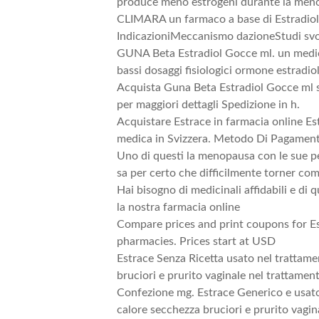
produce meno estrogeni durante la me
CLIMARA un farmaco a base di Estradi
IndicazioniMeccanismo dazioneStudi svolt
GUNA Beta Estradiol Gocce ml. un medic
bassi dosaggi fisiologici ormone estradio
Acquista Guna Beta Estradiol Gocce ml s
per maggiori dettagli Spedizione in h.
Acquistare Estrace in farmacia online E
medica in Svizzera. Metodo Di Pagament
Uno di questi la menopausa con le sue per
sa per certo che difficilmente torner co
Hai bisogno di medicinali affidabili e di 
la nostra farmacia online
Compare prices and print coupons for E
pharmacies. Prices start at USD
Estrace Senza Ricetta usato nel trattam
bruciori e prurito vaginale nel trattamen
Confezione mg. Estrace Generico e usato
calore secchezza bruciori e prurito vagin