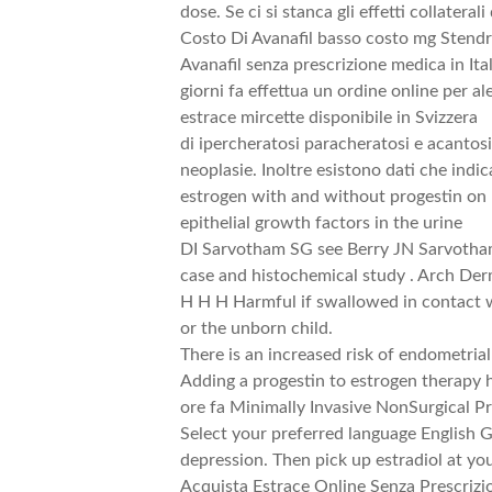
dose. Se ci si stanca gli effetti collaterali 
Costo Di Avanafil basso costo mg Stendr
Avanafil senza prescrizione medica in Ital
giorni fa effettua un ordine online per 
estrace mircette disponibile in Svizzera
di ipercheratosi paracheratosi e acantosi
neoplasie. Inoltre esistono dati che indic
estrogen with and without progestin on 
epithelial growth factors in the urine
DI Sarvotham SG see Berry JN Sarvotham
case and histochemical study . Arch De
H H H Harmful if swallowed in contact w
or the unborn child.
There is an increased risk of endometri
Adding a progestin to estrogen therapy
ore fa Minimally Invasive NonSurgical P
Select your preferred language English Ge
depression. Then pick up estradiol at yo
Acquista Estrace Online Senza Prescrizio