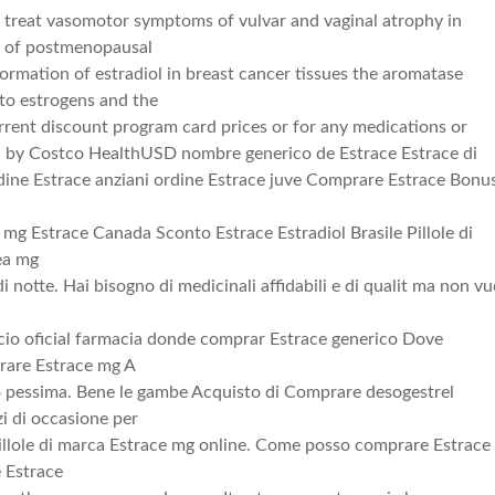
to treat vasomotor symptoms of vulvar and vaginal atrophy in
 of postmenopausal
ormation of estradiol in breast cancer tissues the aromatase
to estrogens and the
rrent discount program card prices or for any medications or
d by Costco HealthUSD nombre generico de Estrace Estrace di
dine Estrace anziani ordine Estrace juve Comprare Estrace Bonu
mg Estrace Canada Sconto Estrace Estradiol Brasile Pillole di
ea mg
i notte. Hai bisogno di medicinali affidabili e di qualit ma non vu
cio oficial farmacia donde comprar Estrace generico Dove
rare Estrace mg A
 pessima. Bene le gambe Acquisto di Comprare desogestrel
zi di occasione per
illole di marca Estrace mg online. Come posso comprare Estrace
 Estrace