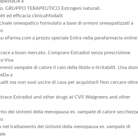
nopausaDa a
olo. GRUPPO TERAPEUTICO Estrogeni naturali.
i ed efficacia clinicaModalit
inale omeopatico formulato a base di ormoni omeopatizzati a
lo
u eFarma.com a prezzo speciale Entra nella parafarmacia online
strace a buon mercato. Comprare Estradiol senza prescrizione
o Visa
enni vampate di calore il calo della libido e lirritabilit. Una don
meDa a
qualit ma non vuoi uscire di casa per acquistarli Non cercare oltre
strace Estradiol and other drugs at CVS Walgreens and other
ento dei sintomi della menopausa es. vampate di calore secchezz
to
 nel trattamento dei sintomi della menopausa es. vampate di
ale