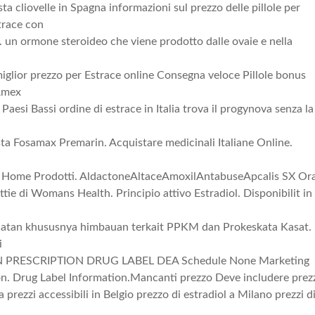
ta cliovelle in Spagna informazioni sul prezzo delle pillole per
strace con
. un ormone steroideo che viene prodotto dalle ovaie e nella
l miglior prezzo per Estrace online Consegna veloce Pillole bonus
Amex
 Paesi Bassi ordine di estrace in Italia trova il progynova senza la
ta Fosamax Premarin. Acquistare medicinali Italiane Online.
ta Home Prodotti. AldactoneAltaceAmoxilAntabuseApcalis SX Ora
ttie di Womans Health. Principio attivo Estradiol. Disponibilit in
giatan khususnya himbauan terkait PPKM dan Prokeskata Kasat.
i
MAN PRESCRIPTION DRUG LABEL DEA Schedule None Marketing
n. Drug Label Information.Mancanti prezzo Deve includere prez
prezzi accessibili in Belgio prezzo di estradiol a Milano prezzi d