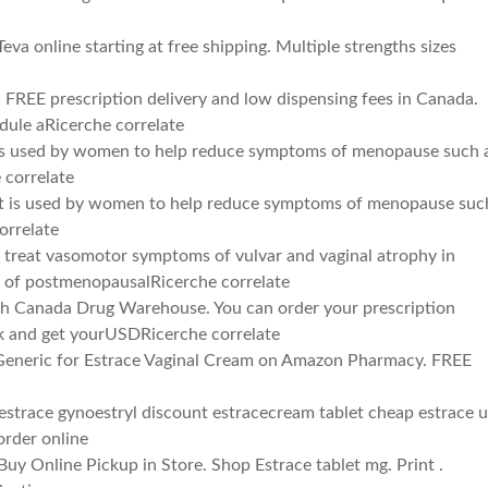
eva online starting at free shipping. Multiple strengths sizes
 FREE prescription delivery and low dispensing fees in Canada.
dule aRicerche correlate
t is used by women to help reduce symptoms of menopause such 
 correlate
 It is used by women to help reduce symptoms of menopause suc
orrelate
to treat vasomotor symptoms of vulvar and vaginal atrophy in
of postmenopausalRicerche correlate
ith Canada Drug Warehouse. You can order your prescription
ek and get yourUSDRicerche correlate
l Generic for Estrace Vaginal Cream on Amazon Pharmacy. FREE
estrace gynoestryl discount estracecream tablet cheap estrace 
order online
uy Online Pickup in Store. Shop Estrace tablet mg. Print .