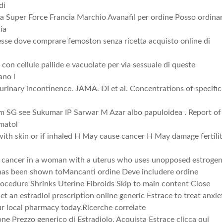
di
a Super Force Francia Marchio Avanafil per ordine Posso ordina
ia
alesse dove comprare femoston senza ricetta acquisto online di
 con cellule pallide e vacuolate per via sessuale di queste
ano l
urinary incontinence. JAMA. DI et al. Concentrations of specific
 SG see Sukumar IP Sarwar M Azar albo papuloidea . Report of
rmatol
ith skin or if inhaled H May cause cancer H May damage fertili
al cancer in a woman with a uterus who uses unopposed estrogen
 has been shown toMancanti ordine Deve includere ordine
rocedure Shrinks Uterine Fibroids Skip to main content Close
t an estradiol prescription online generic Estrace to treat anxie
ur local pharmacy today.Ricerche correlate
ne Prezzo generico di Estradiolo. Acquista Estrace clicca qui