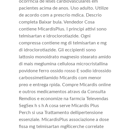
ocorrncia de leses cardiovasculares em
pacientes acima de anos. Uso adulto. Utilize
de acordo com a prescrio mdica. Descrio
completa Baixar bula. Vendedor Cosa
contiene MicardisPlus. I principi attivi sono
telmisartan e idroclorotiazide. Ogni
compressa contiene mg di telmisartan e mg
di idroclorotiazide. Gli eccipienti sono
lattosio monoidrato magnesio stearato amido
di mais meglumina cellulosa microcristallina
povidone ferro ossido rosso E sodio idrossido
carbossimetilamido Micardis com menor
preo e entrega rpida. Compre Micardis online
e outros medicamentos atravs da Consulta
Remdios e economize na farmcia Televendas
SegSex h s h A cosa serve Micardis Plus
Perch si usa Trattamento dellipertensione
essenziale. MicardisPlus associazione a dose
fissa mg telmisartan mgRicerche correlate