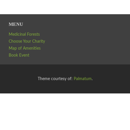
MENU
Medicinal Forests
Choose Your Charity
Map of Amenities
Book Event
Theme courtesy of:
Palmatum
.