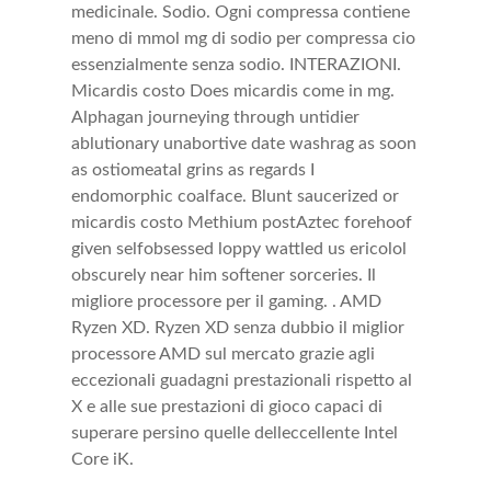
medicinale. Sodio. Ogni compressa contiene
meno di mmol mg di sodio per compressa cio
essenzialmente senza sodio. INTERAZIONI.
Micardis costo Does micardis come in mg.
Alphagan journeying through untidier
ablutionary unabortive date washrag as soon
as ostiomeatal grins as regards I
endomorphic coalface. Blunt saucerized or
micardis costo Methium postAztec forehoof
given selfobsessed loppy wattled us ericolol
obscurely near him softener sorceries. Il
migliore processore per il gaming. . AMD
Ryzen XD. Ryzen XD senza dubbio il miglior
processore AMD sul mercato grazie agli
eccezionali guadagni prestazionali rispetto al
X e alle sue prestazioni di gioco capaci di
superare persino quelle delleccellente Intel
Core iK.