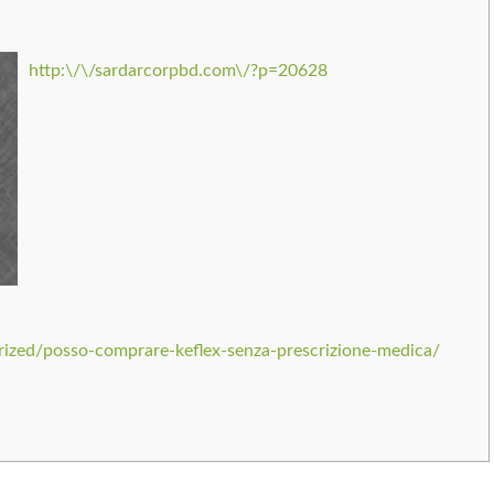
http:\/\/sardarcorpbd.com\/?p=20628
rized/posso-comprare-keflex-senza-prescrizione-medica/