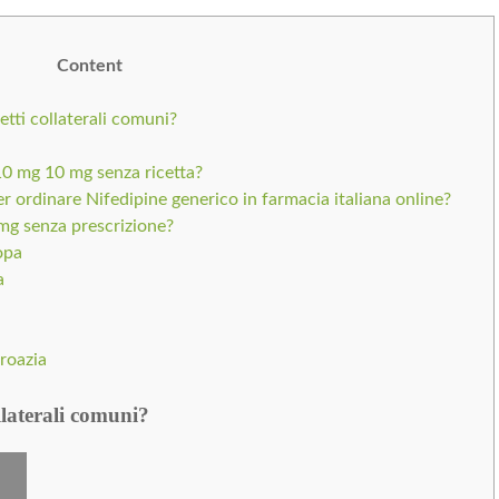
Content
etti collaterali comuni?
10 mg 10 mg senza ricetta?
er ordinare Nifedipine generico in farmacia italiana online?
mg senza prescrizione?
opa
a
Croazia
llaterali comuni?