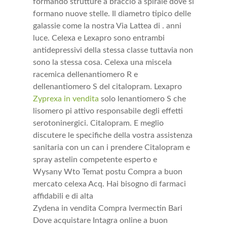
formando strutture a braccio a spirale dove si
formano nuove stelle. Il diametro tipico delle
galassie come la nostra Via Lattea di . anni
luce. Celexa e Lexapro sono entrambi
antidepressivi della stessa classe tuttavia non
sono la stessa cosa. Celexa una miscela
racemica dellenantiomero R e
dellenantiomero S del citalopram. Lexapro
Zyprexa in vendita
solo lenantiomero S che
lisomero pi attivo responsabile degli effetti
serotoninergici. Citalopram. E meglio
discutere le specifiche della vostra assistenza
sanitaria con un can i prendere Citalopram e
spray astelin competente esperto e
Wysany Wto Temat postu Compra a buon
mercato celexa Acq. Hai bisogno di farmaci
affidabili e di alta
Zydena in vendita Compra Ivermectin Bari
Dove acquistare Intagra online a buon