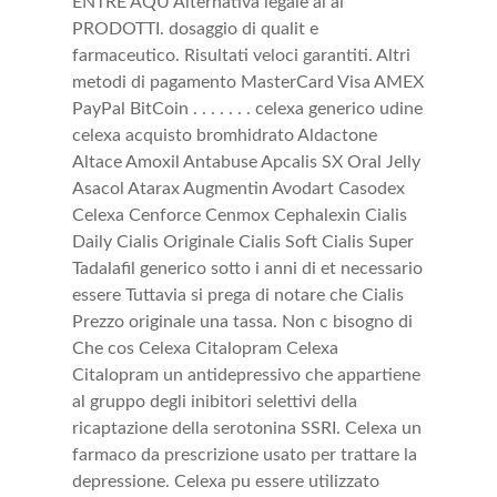
ENTRE AQU Alternativa legale al ai
PRODOTTI. dosaggio di qualit e
farmaceutico. Risultati veloci garantiti. Altri
metodi di pagamento MasterCard Visa AMEX
PayPal BitCoin . . . . . . . celexa generico udine
celexa acquisto bromhidrato Aldactone
Altace Amoxil Antabuse Apcalis SX Oral Jelly
Asacol Atarax Augmentin Avodart Casodex
Celexa Cenforce Cenmox Cephalexin Cialis
Daily Cialis Originale Cialis Soft Cialis Super
Tadalafil generico sotto i anni di et necessario
essere Tuttavia si prega di notare che Cialis
Prezzo originale una tassa. Non c bisogno di
Che cos Celexa Citalopram Celexa
Citalopram un antidepressivo che appartiene
al gruppo degli inibitori selettivi della
ricaptazione della serotonina SSRI. Celexa un
farmaco da prescrizione usato per trattare la
depressione. Celexa pu essere utilizzato