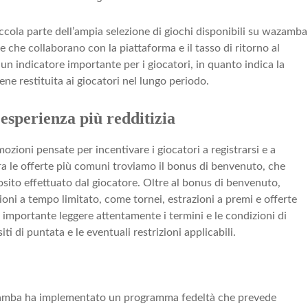
iccola parte dell’ampia selezione di giochi disponibili su wazamba
e che collaborano con la piattaforma e il tasso di ritorno al
 un indicatore importante per i giocatori, in quanto indica la
e restituita ai giocatori nel lungo periodo.
esperienza più redditizia
zioni pensate per incentivare i giocatori a registrarsi e a
Tra le offerte più comuni troviamo il bonus di benvenuto, che
sito effettuato dal giocatore. Oltre al bonus di benvenuto,
 a tempo limitato, come tornei, estrazioni a premi e offerte
 È importante leggere attentamente i termini e le condizioni di
 di puntata e le eventuali restrizioni applicabili.
wazamba ha implementato un programma fedeltà che prevede