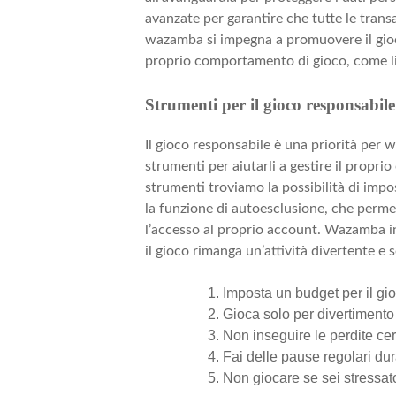
avanzate per garantire che tutte le transa
wazamba si impegna a promuovere il gioco
proprio comportamento di gioco, come limi
Strumenti per il gioco responsabile
Il gioco responsabile è una priorità per 
strumenti per aiutarli a gestire il prop
strumenti troviamo la possibilità di impost
la funzione di autoesclusione, che per
l’accesso al proprio account. Wazamba inc
il gioco rimanga un’attività divertente e 
Imposta un budget per il gi
Gioca solo per divertimen
Non inseguire le perdite ce
Fai delle pause regolari dur
Non giocare se sei stressato