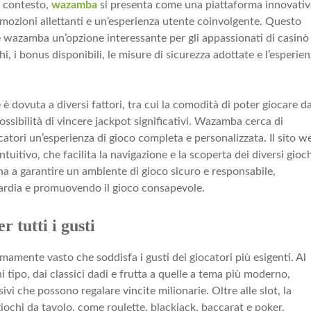
to contesto,
wazamba
si presenta come una piattaforma innovati
mozioni allettanti e un’esperienza utente coinvolgente. Questo
de wazamba un’opzione interessante per gli appassionati di casinò
chi, i bonus disponibili, le misure di sicurezza adottate e l’esperie
è dovuta a diversi fattori, tra cui la comodità di poter giocare d
 possibilità di vincere jackpot significativi. Wazamba cerca di
ocatori un’esperienza di gioco completa e personalizzata. Il sito w
ntuitivo, che facilita la navigazione e la scoperta dei diversi gioc
a a garantire un ambiente di gioco sicuro e responsabile,
uardia e promuovendo il gioco consapevole.
r tutti i gusti
mente vasto che soddisfa i gusti dei giocatori più esigenti. Al
 tipo, dai classici dadi e frutta a quelle a tema più moderno,
vi che possono regalare vincite milionarie. Oltre alle slot, la
giochi da tavolo, come roulette, blackjack, baccarat e poker,