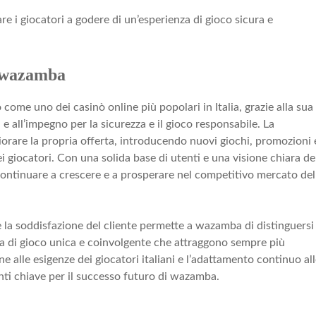
re i giocatori a godere di un’esperienza di gioco sicura e
r wazamba
me uno dei casinò online più popolari in Italia, grazie alla sua
i e all’impegno per la sicurezza e il gioco responsabile. La
iorare la propria offerta, introducendo nuovi giochi, promozioni 
i giocatori. Con una solida base di utenti e una visione chiara de
ontinuare a crescere e a prosperare nel competitivo mercato del
e la soddisfazione del cliente permette a wazamba di distinguersi
za di gioco unica e coinvolgente che attraggono sempre più
ne alle esigenze dei giocatori italiani e l’adattamento continuo al
i chiave per il successo futuro di wazamba.