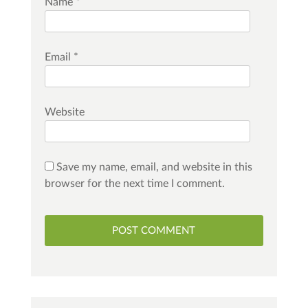
Name
*
Email
*
Website
Save my name, email, and website in this
browser for the next time I comment.