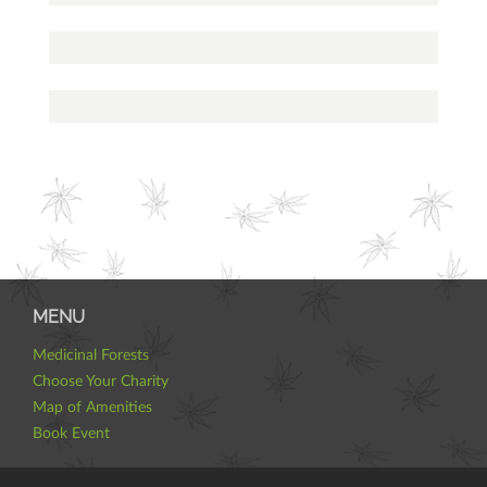
MENU
Medicinal Forests
Choose Your Charity
Map of Amenities
Book Event