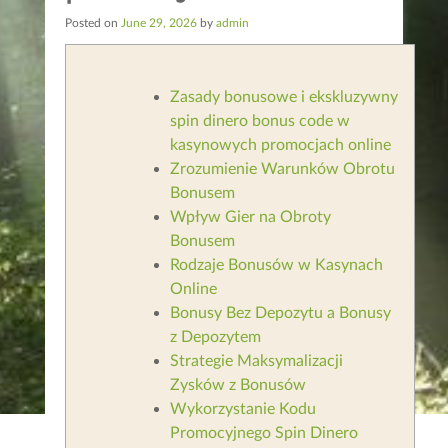
Posted on
June 29, 2026
by
admin
Zasady bonusowe i ekskluzywny
spin dinero bonus code w
kasynowych promocjach online
Zrozumienie Warunków Obrotu
Bonusem
Wpływ Gier na Obroty
Bonusem
Rodzaje Bonusów w Kasynach
Online
Bonusy Bez Depozytu a Bonusy
z Depozytem
Strategie Maksymalizacji
Zysków z Bonusów
Wykorzystanie Kodu
Promocyjnego Spin Dinero