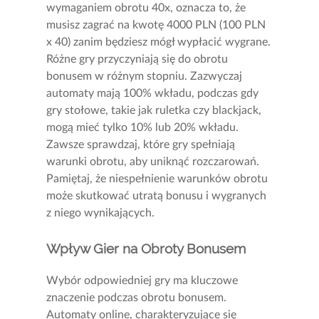
wymaganiem obrotu 40x, oznacza to, że
musisz zagrać na kwotę 4000 PLN (100 PLN
x 40) zanim będziesz mógł wypłacić wygrane.
Różne gry przyczyniają się do obrotu
bonusem w różnym stopniu. Zazwyczaj
automaty mają 100% wkładu, podczas gdy
gry stołowe, takie jak ruletka czy blackjack,
mogą mieć tylko 10% lub 20% wkładu.
Zawsze sprawdzaj, które gry spełniają
warunki obrotu, aby uniknąć rozczarowań.
Pamiętaj, że niespełnienie warunków obrotu
może skutkować utratą bonusu i wygranych
z niego wynikających.
Wpływ Gier na Obroty Bonusem
Wybór odpowiedniej gry ma kluczowe
znaczenie podczas obrotu bonusem.
Automaty online, charakteryzujące się