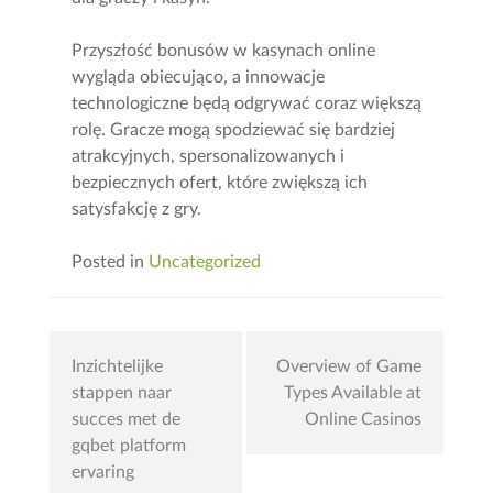
Przyszłość bonusów w kasynach online
wygląda obiecująco, a innowacje
technologiczne będą odgrywać coraz większą
rolę. Gracze mogą spodziewać się bardziej
atrakcyjnych, spersonalizowanych i
bezpiecznych ofert, które zwiększą ich
satysfakcję z gry.
Posted in
Uncategorized
Post
Inzichtelijke
Overview of Game
navigation
stappen naar
Types Available at
succes met de
Online Casinos
gqbet platform
ervaring