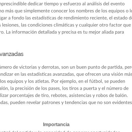
mprescindible dedicar tiempo y esfuerzo al análisis del evento
cho más que simplemente conocer los nombres de los equipos o l
igar a fondo las estadísticas de rendimiento reciente, el estado d
s lesiones, las condiciones climáticas y cualquier otro factor que
ro. La información detallada y precisa es tu mejor aliada para
Avanzadas
número de victorias y derrotas, son un buen punto de partida, pe
ndizar en las estadísticas avanzadas, que ofrecen una visión má
os equipos y los atletas. Por ejemplo, en el fútbol, se pueden
lón, la precisión de los pases, los tiros a puerta y el número de
izar porcentajes de tiro, rebotes, asistencias y robos de balón.
adas, pueden revelar patrones y tendencias que no son evidentes
Importancia