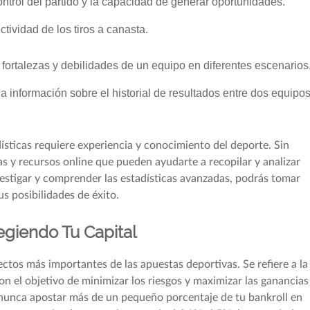
control del partido y la capacidad de generar oportunidades.
ctividad de los tiros a canasta.
 fortalezas y debilidades de un equipo en diferentes escenarios
a información sobre el historial de resultados entre dos equipo
dísticas requiere experiencia y conocimiento del deporte. Sin
 y recursos online que pueden ayudarte a recopilar y analizar
vestigar y comprender las estadísticas avanzadas, podrás tomar
s posibilidades de éxito.
tegiendo Tu Capital
ectos más importantes de las apuestas deportivas. Se refiere a la
on el objetivo de minimizar los riesgos y maximizar las ganancias
s nunca apostar más de un pequeño porcentaje de tu bankroll en