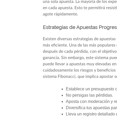
una sola apuesta. La mayoría de los expe
en cada apuesta. Esto te permitirá resist
agote rápidamente.
Estrategias de Apuestas Progres
Existen diversas estrategias de apuestas
más eficiente. Una de las más populares 
después de cada pérdida, con el objetiv
ganancia. Sin embargo, este sistema pued
puede llevar a apuestas muy elevadas en
cuidadosamente los riesgos y beneficios 
sistema Fibonacci, que implica apostar seg
Establece un presupuesto c
No persigas las pérdidas.
Aposta con moderación y r
Diversifica tus apuestas par
Lleva un registro detallado