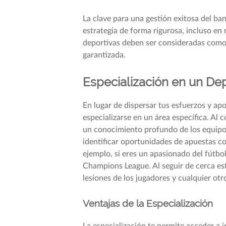
La clave para una gestión exitosa del ban
estrategia de forma rigurosa, incluso en
deportivas deben ser consideradas como
garantizada.
Especialización en un Dep
En lugar de dispersar tus esfuerzos y ap
especializarse en un área específica. Al 
un conocimiento profundo de los equipos, 
identificar oportunidades de apuestas co
ejemplo, si eres un apasionado del fútbol
Champions League. Al seguir de cerca est
lesiones de los jugadores y cualquier otr
Ventajas de la Especialización
La especialización te permite acceder a 