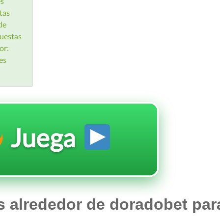
es
tas
de
puestas
or:
es
Juega
as alrededor de doradobet par