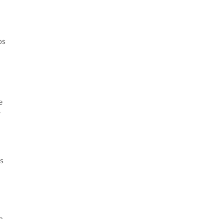
os
e
r
as
a