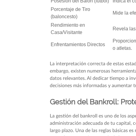
Posesión del Balón (fútbol)
Indica el 
Porcentaje de Tiro
Mide la efe
(baloncesto)
Rendimiento en
Revela las
Casa/Visitante
Proporcion
Enfrentamientos Directos
o atletas.
La interpretación correcta de estas esta
embargo, existen numerosas herramientas
datos relevantes. Al dedicar tiempo a in
decisiones más informadas y aumentar tu
Gestión del Bankroll: Pro
La gestión del bankroll es uno de los asp
administración adecuada de tu capital, c
largo plazo. Una de las reglas básicas e