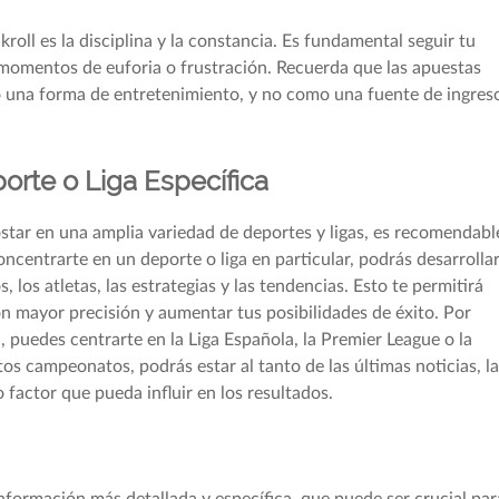
kroll es la disciplina y la constancia. Es fundamental seguir tu
 momentos de euforia o frustración. Recuerda que las apuestas
 una forma de entretenimiento, y no como una fuente de ingres
orte o Liga Específica
ostar en una amplia variedad de deportes y ligas, es recomendabl
concentrarte en un deporte o liga en particular, podrás desarrolla
los atletas, las estrategias y las tendencias. Esto te permitirá
n mayor precisión y aumentar tus posibilidades de éxito. Por
, puedes centrarte en la Liga Española, la Premier League o la
os campeonatos, podrás estar al tanto de las últimas noticias, l
o factor que pueda influir en los resultados.
información más detallada y específica, que puede ser crucial par