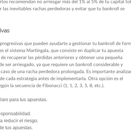
rtos recomiendan no arriesgar más del 1% al 5% de tu capital to
ir las inevitables rachas perdedoras y evitar que tu bankroll se
ivas
 progresivas que pueden ayudarte a gestionar tu bankroll de for
es el sistema Martingala, que consiste en duplicar tu apuesta
o de recuperar las pérdidas anteriores y obtener una pequeña
e ser arriesgado, ya que requiere un bankroll considerable y
 caso de una racha perdedora prolongada. Es importante analiza
de cada estrategia antes de implementarla. Otra opción es el
ún la secuencia de Fibonacci (1, 1, 2, 3, 5, 8, etc.).
laro para tus apuestas.
esponsabilidad.
a reducir el riesgo.
 de tus apuestas.