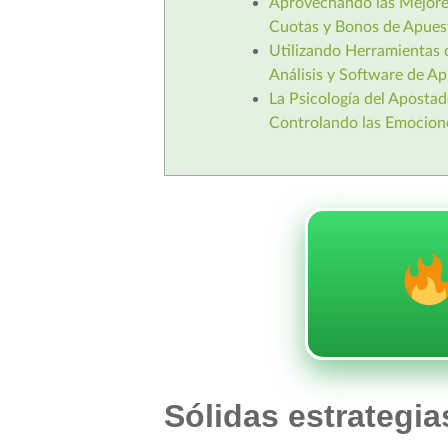
Aprovechando las Mejor
Cuotas y Bonos de Apues
Utilizando Herramientas 
Análisis y Software de A
La Psicología del Apostad
Controlando las Emocion
Sólidas estrategi