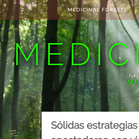
Skip
MEDICINAL FORESTS
to
content
MEDIC
ME
Sólidas estrategia