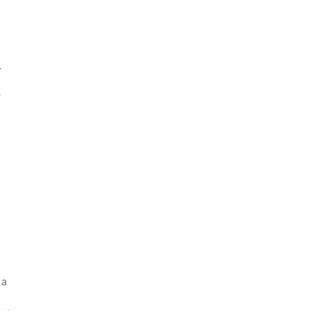
.
s
 a