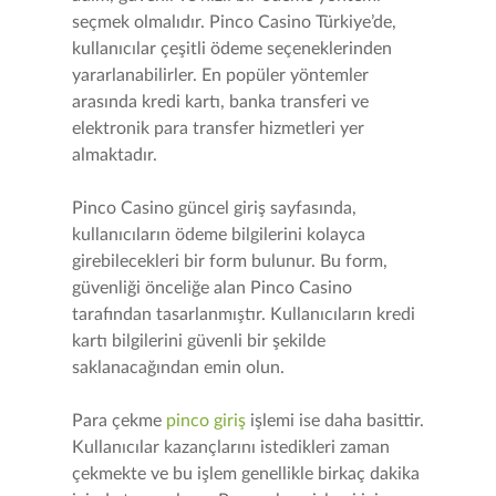
seçmek olmalıdır. Pinco Casino Türkiye’de,
kullanıcılar çeşitli ödeme seçeneklerinden
yararlanabilirler. En popüler yöntemler
arasında kredi kartı, banka transferi ve
elektronik para transfer hizmetleri yer
almaktadır.
Pinco Casino güncel giriş sayfasında,
kullanıcıların ödeme bilgilerini kolayca
girebilecekleri bir form bulunur. Bu form,
güvenliği önceliğe alan Pinco Casino
tarafından tasarlanmıştır. Kullanıcıların kredi
kartı bilgilerini güvenli bir şekilde
saklanacağından emin olun.
Para çekme
pinco giriş
işlemi ise daha basittir.
Kullanıcılar kazançlarını istedikleri zaman
çekmekte ve bu işlem genellikle birkaç dakika