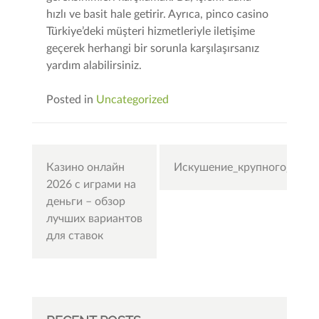
hızlı ve basit hale getirir. Ayrıca, pinco casino
Türkiye’deki müşteri hizmetleriyle iletişime
geçerek herhangi bir sorunla karşılaşırsanız
yardım alabilirsiniz.
Posted in
Uncategorized
Post
Казино онлайн
Искушение_крупного_выиг
navigation
2026 с играми на
деньги – обзор
лучших вариантов
для ставок