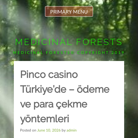
Skip
to
PRIMARY MENU
content
MEDICINAL FORESTS
MEDICINAL FORESTS© COPYRIGHT 2019
Pinco casino
Türkiye’de – ödeme
ve para çekme
yöntemleri
Posted on
June 10, 2026
by
admin