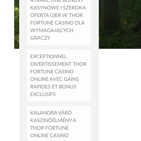
ATRAKCYJNE BONUSY
KASYNOWE I SZEROKA
OFERTA GIER W THOR
FORTUNE CASINO DLA
WYMAGAJĄCYCH
GRACZY
EXCEPTIONNEL
DIVERTISSEMENT THOR
FORTUNE CASINO
ONLINE AVEC GAINS
RAPIDES ET BONUS
EXCLUSIFS
KALANDRA VÁRÓ
KASZINÓÉLMÉNY A
THOR FORTUNE
ONLINE CASINO