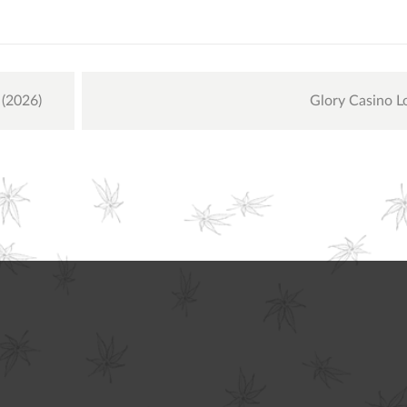
 (2026)
Glory Casino L