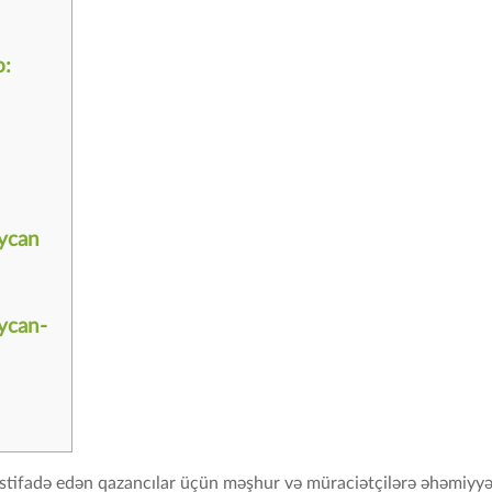
o:
ycan
ycan-
stifadə edən qazancılar üçün məşhur və müraciətçilərə əhəmiyy