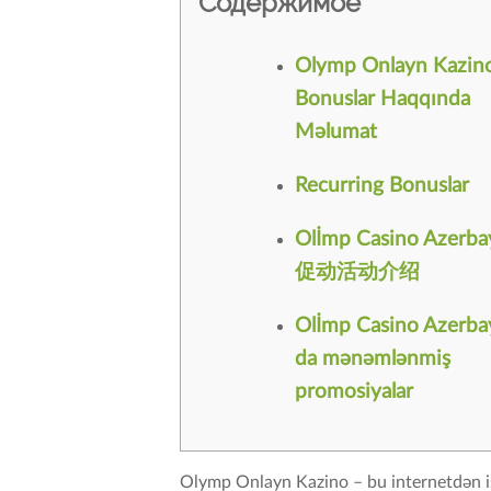
Содержимое
Olymp Onlayn Kazin
Bonuslar Haqqında
Məlumat
Recurring Bonuslar
Olİmp Casino Azerba
促动活动介绍
Olİmp Casino Azerba
da mənəmlənmiş
promosiyalar
Olymp Onlayn Kazino – bu internetdən i