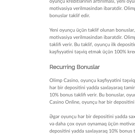
oyunçu kreditlərinin artırılması, yeni
motivasiya verilməsindən ibarətdir. Oli
bonuslar təklif edir.
Yeni oyunçu üçün təklif olunan bonuslar
motivasiya verilməsindən ibarətdir. Oli
təklifi verir. Bu təklif, oyunçu ilk depo
kəşfiyyətini təşviq etmək üçün 100% kredit
Recurring Bonuslar
Olimp Casino, oyunçu kəşfiyyətini təşviq
hər bir depositini yadda saxlayaraq təmi
10% bonus təklifi verir. Bu bonuslar, oy
Casino Online, oyunçu hər bir depositini
Əgər oyunçu hər bir depositini yadda saxl
və daha çox oyun oynamaq üçün motivasi
depositini yadda saxlayaraq 10% bonus tə