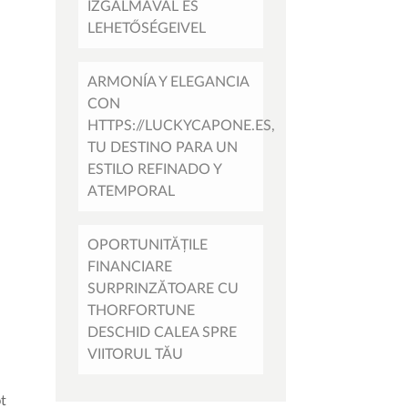
IZGALMÁVAL ÉS
LEHETŐSÉGEIVEL
ARMONÍA Y ELEGANCIA
CON
HTTPS://LUCKYCAPONE.ES,
TU DESTINO PARA UN
ESTILO REFINADO Y
ATEMPORAL
OPORTUNITĂȚILE
FINANCIARE
SURPRINZĂTOARE CU
THORFORTUNE
DESCHID CALEA SPRE
VIITORUL TĂU
ət