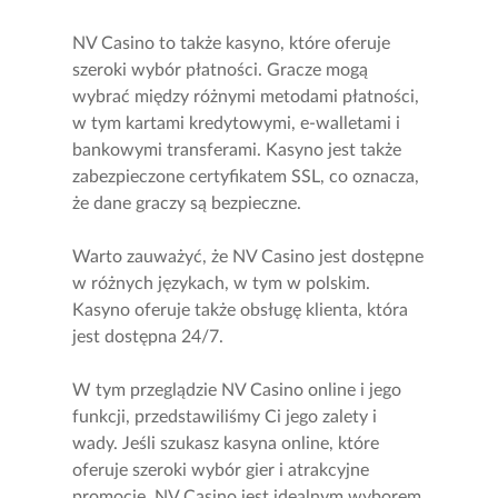
NV Casino to także kasyno, które oferuje
szeroki wybór płatności. Gracze mogą
wybrać między różnymi metodami płatności,
w tym kartami kredytowymi, e-walletami i
bankowymi transferami. Kasyno jest także
zabezpieczone certyfikatem SSL, co oznacza,
że dane graczy są bezpieczne.
Warto zauważyć, że NV Casino jest dostępne
w różnych językach, w tym w polskim.
Kasyno oferuje także obsługę klienta, która
jest dostępna 24/7.
W tym przeglądzie NV Casino online i jego
funkcji, przedstawiliśmy Ci jego zalety i
wady. Jeśli szukasz kasyna online, które
oferuje szeroki wybór gier i atrakcyjne
promocje, NV Casino jest idealnym wyborem.