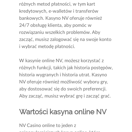
różnych metod płatności, w tym kart
kredytowych, e-walletów i transferów
bankowych. Kasyno NV oferuje również
24/7 obsługę klienta, aby pomóc w
rozwiązaniu wszelkich problemów. Aby
zacząć, musisz zalogować się na swoje konto
i wybrać metodę płatności.
W kasynie online NV, możesz korzystać z
różnych funkcji, takich jak historia postępów,
historia wygranych i historia utrat. Kasyno
NV oferuje również możliwość wyboru gry,
aby dostosować się do swoich preferencji.
Aby zacząć, musisz wybrać grę i zacząć grać.
Wartości kasyna online NV
NV Casino online to jeden z