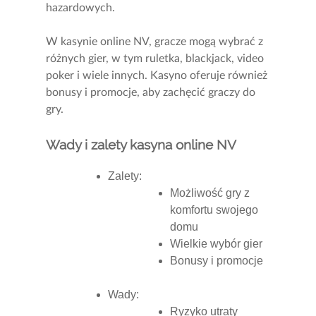
hazardowych.
W kasynie online NV, gracze mogą wybrać z
różnych gier, w tym ruletka, blackjack, video
poker i wiele innych. Kasyno oferuje również
bonusy i promocje, aby zachęcić graczy do
gry.
Wady i zalety kasyna online NV
Zalety:
Możliwość gry z
komfortu swojego
domu
Wielkie wybór gier
Bonusy i promocje
Wady:
Ryzyko utraty