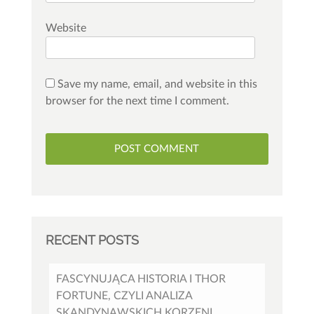
Website
Save my name, email, and website in this
browser for the next time I comment.
RECENT POSTS
FASCYNUJĄCA HISTORIA I THOR
FORTUNE, CZYLI ANALIZA
SKANDYNAWSKICH KORZENI