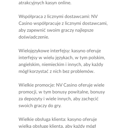
atrakcyjnych kasyn online.
Współpraca z licznymi dostawcami: NV
Casino współpracuje z licznymi dostawcami,
aby zapewnić swoim graczy najlepsze
doświadczenie.
Wielojęzykowe interfejsy: kasyno oferuje
interfejsy w wielu językach, w tym polskim,
angielskim, niemieckim i innych, aby każdy
mógł korzystać z nich bez problemów.
Wielkie promocje: NV Casino oferuje wiele
promocji, w tym bonusy powitalne, bonusy
za depozyty i wiele innych, aby zachęcić
swoich graczy do gry.
Wielkie obsługa klienta: kasyno oferuje
wielką obsługę klienta, aby każdy mógł