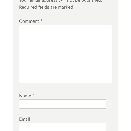
Your email address will not be published.
Required fields are marked
*
Comment
*
Name
*
Email
*