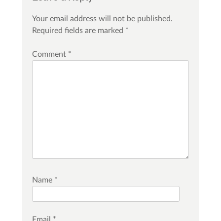
Your email address will not be published.
Required fields are marked
*
Comment
*
Name
*
Email
*