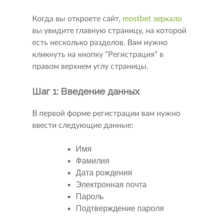
Когда вы откроете сайт,
mostbet зеркало
вы увидите главную страницу, на которой
есть несколько разделов. Вам нужно
кликнуть на кнопку “Регистрация” в
правом верхнем углу страницы.
Шаг 1: Введение данных
В первой форме регистрации вам нужно
ввести следующие данные:
Имя
Фамилия
Дата рождения
Электронная почта
Пароль
Подтверждение пароля