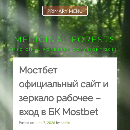
Skip
to
PRIMARY MENU
content
MEDICINAL FORESTS
MEDICINAL FORESTS© COPYRIGHT 2019
Мостбет
официальный сайт и
зеркало рабочее –
вход в БК Mostbet
Posted on
June 7, 2026
by
admin