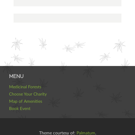
MENU
Medicinal Forests
Choose Your Charity
Map of Amenities
Book Event
Theme courtesy of:
Palmatum
.