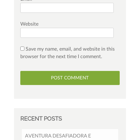
Website
Save my name, email, and website in this
browser for the next time I comment.
RECENT POSTS
AVENTURA DESAFIADORA E