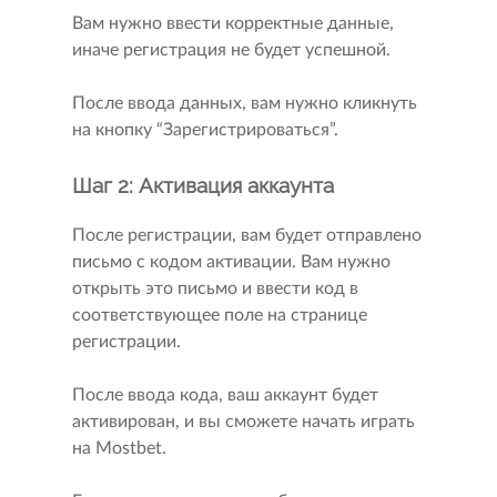
Вам нужно ввести корректные данные,
иначе регистрация не будет успешной.
После ввода данных, вам нужно кликнуть
на кнопку “Зарегистрироваться”.
Шаг 2: Активация аккаунта
После регистрации, вам будет отправлено
письмо с кодом активации. Вам нужно
открыть это письмо и ввести код в
соответствующее поле на странице
регистрации.
После ввода кода, ваш аккаунт будет
активирован, и вы сможете начать играть
на Mostbet.