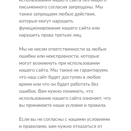
письменного согласия запрещены. Мы
также запрещаем любые действия,
которые могут нарушить
функционирование нашего сайта или
нарушить права третьих лиц.
Мы не несем ответственности за любые
ошибки или неисправности, которые
могут возникнуть при использовании
нашего сайта. Мы также не гарантируем,
что наш сайт будет доступен в любое
время или что он будет работать без
ошибок. Вам нужно понимать, что
использование нашего сайта означает, что
вы принимаете наши условия и правила.
Если вы не согласны с нашими условиями
и правилами, вам нужно отказаться от