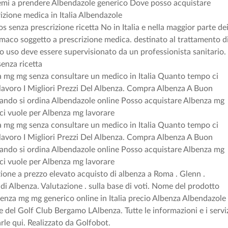
lemi a prendere Albendazole generico Dove posso acquistare
zione medica in Italia Albendazole
senza prescrizione ricetta No in Italia e nella maggior parte de
rmaco soggetto a prescrizione medica. destinato al trattamento d
suo uso deve essere supervisionato da un professionista sanitario.
senza ricetta
mg mg senza consultare un medico in Italia Quanto tempo ci
lavoro I Migliori Prezzi Del Albenza. Compra Albenza A Buon
ando si ordina Albendazole online Posso acquistare Albenza mg
i vuole per Albenza mg lavorare
mg mg senza consultare un medico in Italia Quanto tempo ci
lavoro I Migliori Prezzi Del Albenza. Compra Albenza A Buon
ando si ordina Albendazole online Posso acquistare Albenza mg
i vuole per Albenza mg lavorare
one a prezzo elevato acquisto di albenza a Roma . Glenn .
 di Albenza. Valutazione . sulla base di voti. Nome del prodotto
enza mg mg generico online in Italia precio Albenza Albendazole
le del Golf Club Bergamo LAlbenza. Tutte le informazioni e i servi
arle qui. Realizzato da Golfobot.