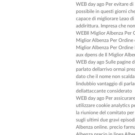
WEB day ago Per evitare di 
possibile in questi giorni c
capace di migliorare Leao di 
addirittura. Impresa che non
WEBIl Miglior Albenza Per Or
Miglior Albenza Per Ordine 
Miglior Albenza Per Ordine I
aux dpens de Il Miglior Albe
WEB day ago Sulle pagine de
parlato dellarrivo ormai pre
dato che il nome non scald
lindubbio vantaggio di parlar
dellattaccante considerato
WEB day ago Per assicurare 
utilizzare cookie analytics 
la riunione del comitato per
sugli ultimi due gravi episo
Albenza online. precio farma
Albenza precio in linea Alb