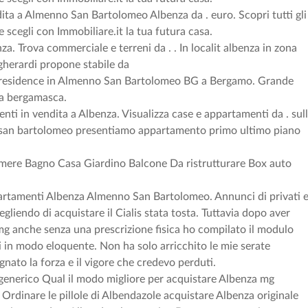
ita a Almenno San Bartolomeo Albenza da . euro. Scopri tutti gli
e scegli con Immobiliare.it la tua futura casa.
. Trova commerciale e terreni da . . In localit albenza in zona
 gherardi propone stabile da
residence in Almenno San Bartolomeo BG a Bergamo. Grande
la bergamasca.
i in vendita a Albenza. Visualizza case e appartamenti da . sul
san bartolomeo presentiamo appartamento primo ultimo piano
ere Bagno Casa Giardino Balcone Da ristrutturare Box auto
artamenti Albenza Almenno San Bartolomeo. Annunci di privati 
liendo di acquistare il Cialis stata tosta. Tuttavia dopo aver
 anche senza una prescrizione fisica ho compilato il modulo
ati in modo eloquente. Non ha solo arricchito le mie serate
nato la forza e il vigore che credevo perduti.
generico Qual il modo migliore per acquistare Albenza mg
Ordinare le pillole di Albendazole acquistare Albenza originale