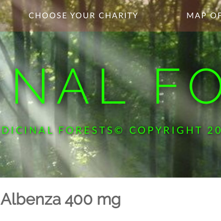
CHOOSE YOUR CHARITY
MAP OF
INAL F
DICINAL FORESTS© COPYRIGHT 2
u Albenza 400 mg