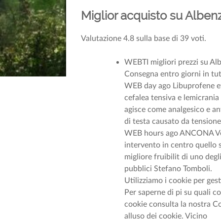
Miglior acquisto su Albe
Valutazione
4.8
sulla base di
39
voti.
WEBTI migliori prezzi su Al
Consegna entro giorni in tutte
WEB day ago Libuprofene effi
cefalea tensiva e lemicrani
agisce come analgesico e an
di testa causato da tension
WEB hours ago ANCONA Verso i
intervento in centro quello 
migliore fruibilit di uno degl
pubblici Stefano Tomboli.
Utilizziamo i cookie per gest
Per saperne di pi su quali co
cookie consulta la nostra C
alluso dei cookie. Vicino