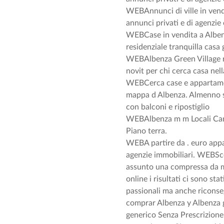
WEBAnnunci di ville in vend
annunci privati e di agenzie 
WEBCase in vendita a Albenza
residenziale tranquilla casa
WEBAlbenza Green Village 
novit per chi cerca casa nel
WEBCerca case e appartament
mappa d Albenza. Almenno 
con balconi e ripostiglio
WEBAlbenza m m Locali Cam
Piano terra.
WEBA partire da . euro app
agenzie immobiliari. WEBSceg
assunto una compressa da mg
online i risultati ci sono st
passionali ma anche riconseg
comprar Albenza y Albenza 
generico Senza Prescrizione 