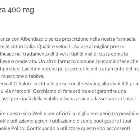
nza 400 mg
benza con Albendazolo senza prescrizione nella nostra farmacia.
 le citt in Italia. Qualit e velocit . Salute al miglior prezzo
cace nel trattamento di diversi tipi di mal di testa come la
a lieve o moderata. Un altro farmaco comune lacetaminofene che
tipiretico. Lacetaminofene pu essere utile nel trattamento del m
e muscolare o febbre.
l G Salute la citt alle prese con il restyling alla viabilit.Il pri
su via Marconi. Cerchiamo di fare ordine e di garantire una
i assi principali della viabilit urbana assicura lassessore ai Lavori
ire questo sito Web e per offrirti la migliore esperienza possibile
okie utilizziamo perch li utilizziamo e come puoi gestire i tuoi
ookie Policy. Continuando a utilizzare questo sito acconsenti