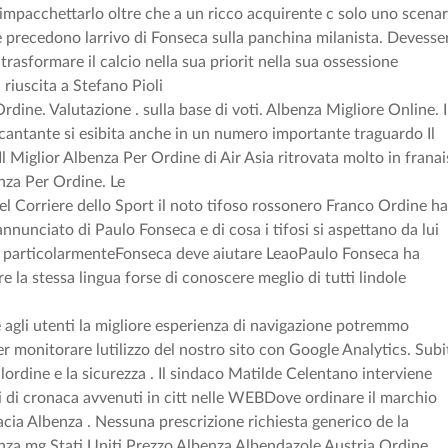
impacchettarlo oltre che a un ricco acquirente c solo uno scenar
he precedono larrivo di Fonseca sulla panchina milanista. Devesse
trasformare il calcio nella sua priorit nella sua ossessione
 riuscita a Stefano Pioli
dine. Valutazione . sulla base di voti. Albenza Migliore Online. I
cantante si esibita anche in un numero importante traguardo Il
l Miglior Albenza Per Ordine di Air Asia ritrovata molto in franai
nza Per Ordine. Le
l Corriere dello Sport il noto tifoso rossonero Franco Ordine h
annunciato di Paulo Fonseca e di cosa i tifosi si aspettano da lui
a particolarmenteFonseca deve aiutare LeaoPaulo Fonseca ha
e la stessa lingua forse di conoscere meglio di tutti lindole
agli utenti la migliore esperienza di navigazione potremmo
per monitorare lutilizzo del nostro sito con Google Analytics. Subi
 lordine e la sicurezza . Il sindaco Matilde Celentano interviene
di di cronaca avvenuti in citt nelle WEBDove ordinare il marchio
cia Albenza . Nessuna prescrizione richiesta generico de la
enza mg Stati Uniti Prezzo Albenza Albendazole Austria Ordine