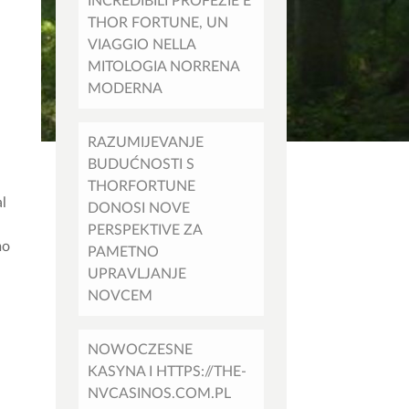
INCREDIBILI PROFEZIE E
THOR FORTUNE, UN
VIAGGIO NELLA
MITOLOGIA NORRENA
MODERNA
RAZUMIJEVANJE
BUDUĆNOSTI S
THORFORTUNE
al
DONOSI NOVE
PERSPEKTIVE ZA
mo
PAMETNO
UPRAVLJANJE
NOVCEM
.
NOWOCZESNE
KASYNA I HTTPS://THE-
NVCASINOS.COM.PL