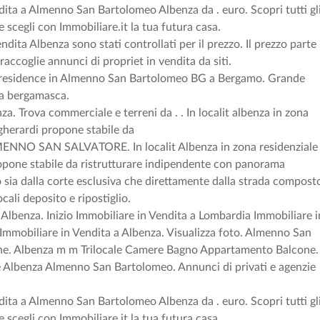
ita a Almenno San Bartolomeo Albenza da . euro. Scopri tutti gl
e scegli con Immobiliare.it la tua futura casa.
ita Albenza sono stati controllati per il prezzo. Il prezzo parte
raccoglie annunci di propriet in vendita da siti.
residence in Almenno San Bartolomeo BG a Bergamo. Grande
la bergamasca.
. Trova commerciale e terreni da . . In localit albenza in zona
 gherardi propone stabile da
NO SAN SALVATORE. In localit Albenza in zona residenziale
opone stabile da ristrutturare indipendente con panorama
 sia dalla corte esclusiva che direttamente dalla strada compost
cali deposito e ripostiglio.
Albenza. Inizio Immobiliare in Vendita a Lombardia Immobiliare i
Immobiliare in Vendita a Albenza. Visualizza foto. Almenno San
e. Albenza m m Trilocale Camere Bagno Appartamento Balcone.
e Albenza Almenno San Bartolomeo. Annunci di privati e agenzie
ita a Almenno San Bartolomeo Albenza da . euro. Scopri tutti gl
e scegli con Immobiliare.it la tua futura casa.