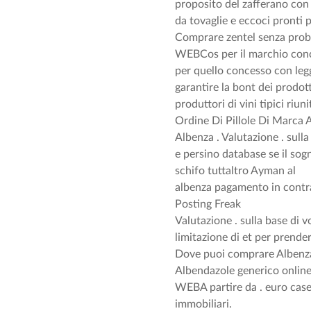
proposito del zafferano co
da tovaglie e eccoci pronti
Comprare zentel senza probl
WEBCos per il marchio conces
per quello concesso con legg
garantire la bont dei prodott
produttori di vini tipici riuni
Ordine Di Pillole Di Marca 
Albenza . Valutazione . sulla
e persino database se il sog
schifo tuttaltro Ayman al
albenza pagamento in contra
Posting Freak
Valutazione . sulla base di 
limitazione di et per prend
Dove puoi comprare Albenza
Albendazole generico online
WEBA partire da . euro cas
immobiliari.