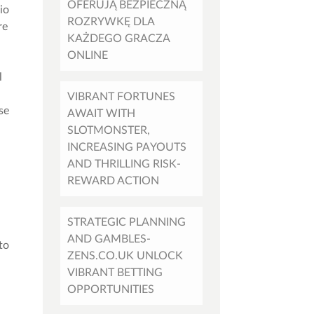
OFERUJĄ BEZPIECZNĄ
io
ROZRYWKĘ DLA
re
KAŻDEGO GRACZA
ONLINE
l
VIBRANT FORTUNES
se
AWAIT WITH
SLOTMONSTER,
a
INCREASING PAYOUTS
AND THRILLING RISK-
REWARD ACTION
STRATEGIC PLANNING
AND GAMBLES-
to
ZENS.CO.UK UNLOCK
VIBRANT BETTING
OPPORTUNITIES