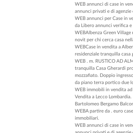
WEB annunci di case in vend
annunci privati e di agenzie 
WEB annunci per Case in vend
da Libero annunci verifica e 
WEBAlbenza Green Village 
novit per chi cerca casa nel
WEBCase in vendita a Albenza
residenziale tranquilla casa
WEB . m. RUSTICO AD ALMEN
tranquilla Casa Gherardi pr
mozzafiato. Doppio ingresso
da piano terra portico due lo
WEB immobili in vendita ad 
Vendita a Lecco Lombardia. 
Bartolomeo Bergamo Balcon
WEBA partire da . euro cas
immobiliari.
WEB annunci di case in vend
annunci privati e di agenzie 