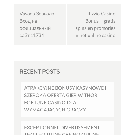
Post
Vavada Зеркало
Rizzio Casino
navigation
Вход на
Bonus – gratis
официальный
spins en promoties
сайт.11734
in het online casino
RECENT POSTS
ATRAKCYJNE BONUSY KASYNOWE I
SZEROKA OFERTA GIER W THOR
FORTUNE CASINO DLA
WYMAGAJĄCYCH GRACZY
EXCEPTIONNEL DIVERTISSEMENT
THOR FORTUNE CASINO ONLINE