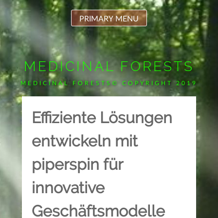
Skip
to
PRIMARY MENU
content
MEDICINAL FORESTS
MEDICINAL FORESTS© COPYRIGHT 2019
Effiziente Lösungen
entwickeln mit
piperspin für
innovative
Geschäftsmodelle