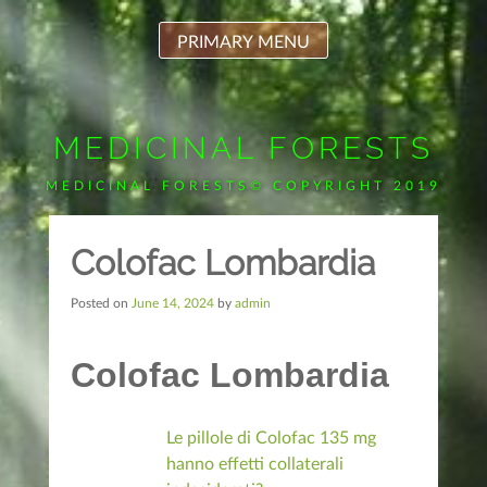
Skip
to
PRIMARY MENU
content
MEDICINAL FORESTS
MEDICINAL FORESTS© COPYRIGHT 2019
Colofac Lombardia
Posted on
June 14, 2024
by
admin
Colofac Lombardia
Le pillole di Colofac 135 mg
hanno effetti collaterali