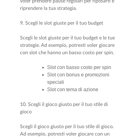
voler prendere pause regolari per riposarti e
riprendere la tua strategia.
9. Scegli le slot giuste per il tuo budget
Scegli le slot giuste per il tuo budget e le tue
strategie. Ad esempio, potresti voler giocare
con slot che hanno un basso costo per spin.
Slot con basso costo per spin
Slot con bonus e promozioni
speciali
Slot con tema di azione
10. Scegli il gioco giusto per il tuo stile di
gioco
Scegli il gioco giusto per il tuo stile di gioco.
Ad esempio, potresti voler giocare con un