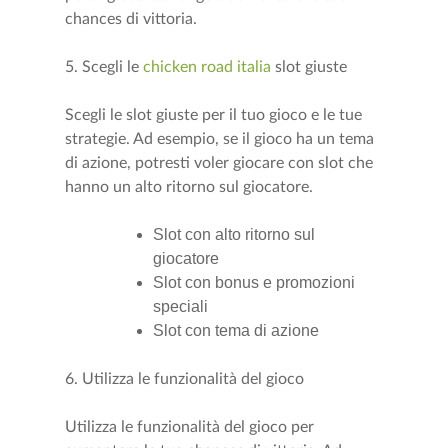
chances di vittoria.
5. Scegli le
chicken road italia
slot giuste
Scegli le slot giuste per il tuo gioco e le tue
strategie. Ad esempio, se il gioco ha un tema
di azione, potresti voler giocare con slot che
hanno un alto ritorno sul giocatore.
Slot con alto ritorno sul
giocatore
Slot con bonus e promozioni
speciali
Slot con tema di azione
6. Utilizza le funzionalità del gioco
Utilizza le funzionalità del gioco per