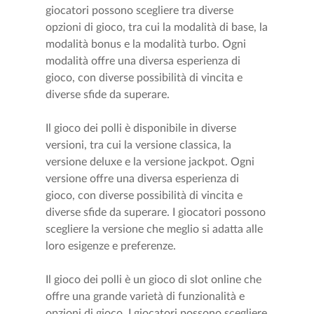
giocatori possono scegliere tra diverse
opzioni di gioco, tra cui la modalità di base, la
modalità bonus e la modalità turbo. Ogni
modalità offre una diversa esperienza di
gioco, con diverse possibilità di vincita e
diverse sfide da superare.
Il gioco dei polli è disponibile in diverse
versioni, tra cui la versione classica, la
versione deluxe e la versione jackpot. Ogni
versione offre una diversa esperienza di
gioco, con diverse possibilità di vincita e
diverse sfide da superare. I giocatori possono
scegliere la versione che meglio si adatta alle
loro esigenze e preferenze.
Il gioco dei polli è un gioco di slot online che
offre una grande varietà di funzionalità e
opzioni di gioco. I giocatori possono scegliere