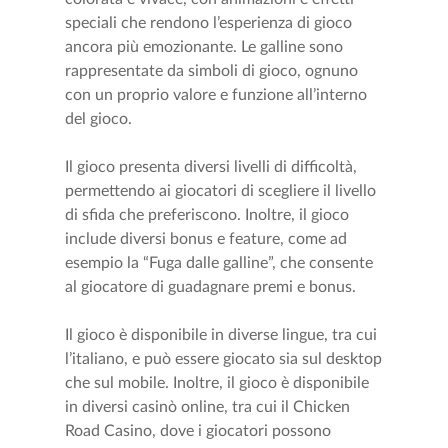
speciali che rendono l’esperienza di gioco
ancora più emozionante. Le galline sono
rappresentate da simboli di gioco, ognuno
con un proprio valore e funzione all’interno
del gioco.
Il gioco presenta diversi livelli di difficoltà,
permettendo ai giocatori di scegliere il livello
di sfida che preferiscono. Inoltre, il gioco
include diversi bonus e feature, come ad
esempio la “Fuga dalle galline”, che consente
al giocatore di guadagnare premi e bonus.
Il gioco è disponibile in diverse lingue, tra cui
l’italiano, e può essere giocato sia sul desktop
che sul mobile. Inoltre, il gioco è disponibile
in diversi casinò online, tra cui il Chicken
Road Casino, dove i giocatori possono