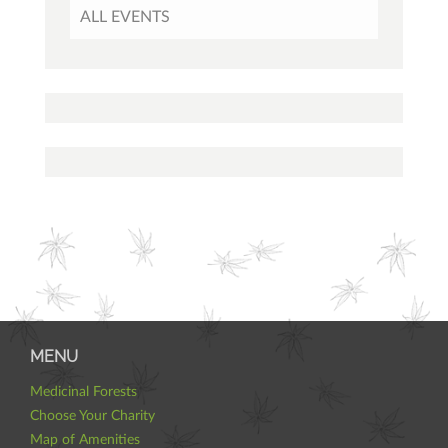
ALL EVENTS
MENU
Medicinal Forests
Choose Your Charity
Map of Amenities