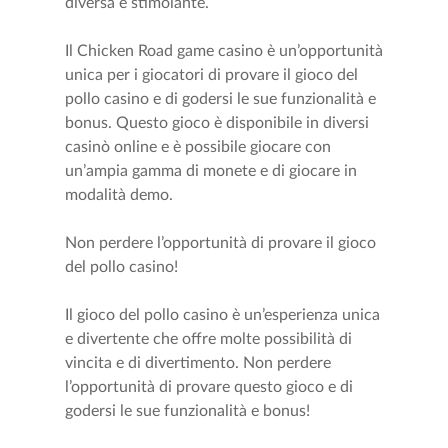
diversa e stimolante.
Il Chicken Road game casino è un’opportunità
unica per i giocatori di provare il gioco del
pollo casino e di godersi le sue funzionalità e
bonus. Questo gioco è disponibile in diversi
casinò online e è possibile giocare con
un’ampia gamma di monete e di giocare in
modalità demo.
Non perdere l’opportunità di provare il gioco
del pollo casino!
Il gioco del pollo casino è un’esperienza unica
e divertente che offre molte possibilità di
vincita e di divertimento. Non perdere
l’opportunità di provare questo gioco e di
godersi le sue funzionalità e bonus!