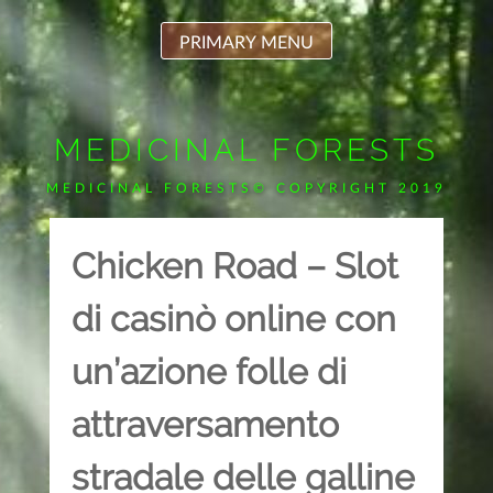
Skip
to
PRIMARY MENU
content
MEDICINAL FORESTS
MEDICINAL FORESTS© COPYRIGHT 2019
Chicken Road – Slot
di casinò online con
un’azione folle di
attraversamento
stradale delle galline