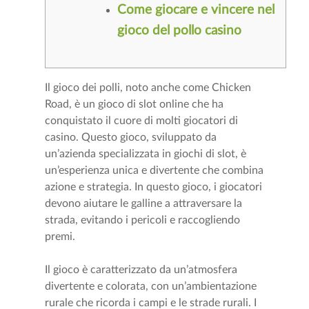
Come giocare e vincere nel
gioco del pollo casino
Il gioco dei polli, noto anche come Chicken
Road, è un gioco di slot online che ha
conquistato il cuore di molti giocatori di
casino. Questo gioco, sviluppato da
un’azienda specializzata in giochi di slot, è
un’esperienza unica e divertente che combina
azione e strategia. In questo gioco, i giocatori
devono aiutare le galline a attraversare la
strada, evitando i pericoli e raccogliendo
premi.
Il gioco è caratterizzato da un’atmosfera
divertente e colorata, con un’ambientazione
rurale che ricorda i campi e le strade rurali. I