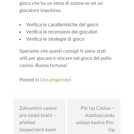
gioco che ha un tema di azione se sei un
giocatore impulsivo.
Verifica le caratteristiche del gioco
Verifica le recensioni dei giocatori
Verifica le strategie di gioco
Speriamo che questi consigli ti siano stati
utili per giocare e vincere nel gioco del pollo
casino. Buona fortuna!
Posted in
Uncategorized
Post
Zahraniční casino
Pin Up Casino –
navigation
pro české hráče –
Azərbaycanda
přehled
onlayn kazino Pin-
bezpečných kasin
Up