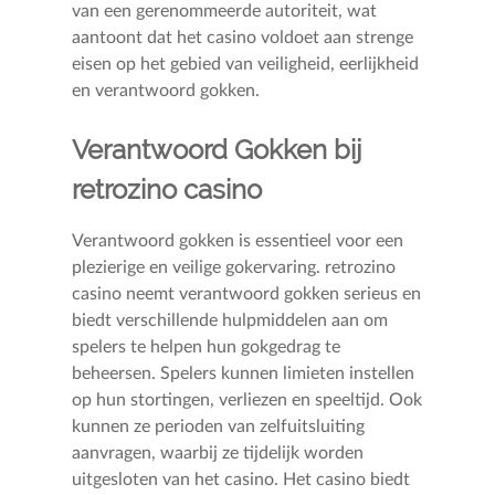
van een gerenommeerde autoriteit, wat
aantoont dat het casino voldoet aan strenge
eisen op het gebied van veiligheid, eerlijkheid
en verantwoord gokken.
Verantwoord Gokken bij
retrozino casino
Verantwoord gokken is essentieel voor een
plezierige en veilige gokervaring. retrozino
casino neemt verantwoord gokken serieus en
biedt verschillende hulpmiddelen aan om
spelers te helpen hun gokgedrag te
beheersen. Spelers kunnen limieten instellen
op hun stortingen, verliezen en speeltijd. Ook
kunnen ze perioden van zelfuitsluiting
aanvragen, waarbij ze tijdelijk worden
uitgesloten van het casino. Het casino biedt