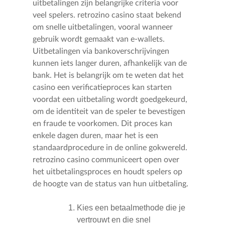
uitbetalingen zijn belangrijke criteria voor
veel spelers. retrozino casino staat bekend
om snelle uitbetalingen, vooral wanneer
gebruik wordt gemaakt van e-wallets.
Uitbetalingen via bankoverschrijvingen
kunnen iets langer duren, afhankelijk van de
bank. Het is belangrijk om te weten dat het
casino een verificatieproces kan starten
voordat een uitbetaling wordt goedgekeurd,
om de identiteit van de speler te bevestigen
en fraude te voorkomen. Dit proces kan
enkele dagen duren, maar het is een
standaardprocedure in de online gokwereld.
retrozino casino communiceert open over
het uitbetalingsproces en houdt spelers op
de hoogte van de status van hun uitbetaling.
Kies een betaalmethode die je
vertrouwt en die snel