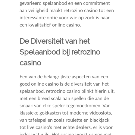
gevarieerd spelaanbod en een commitment
aan veiligheid maakt retrozino casino tot een
interessante optie voor wie op zoek is naar
een kwalitatief online casino.
De Diversiteit van het
Spelaanbod bij retrozino
casino
Een van de belangrijkste aspecten van een
goed online casino is de diversiteit van het
spelaanbod. retrozino casino blinkt hierin uit,
met een breed scala aan spellen die aan de
smaak van elke speler tegemoetkomen. Van
klassieke gokkasten tot moderne videoslots,
van tafelspellen zoals roulette en blackjack
tot live casino's met echte dealers, er is voor
ieder wat wils. Het casino werkt samen met