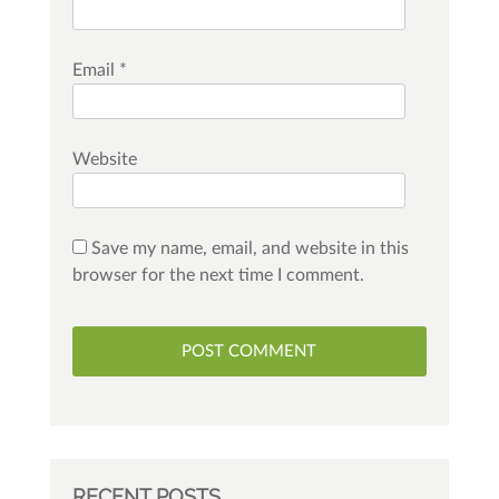
Email
*
Website
Save my name, email, and website in this
browser for the next time I comment.
RECENT POSTS