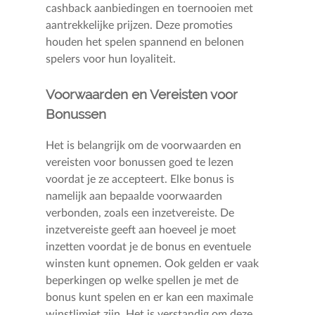
cashback aanbiedingen en toernooien met
aantrekkelijke prijzen. Deze promoties
houden het spelen spannend en belonen
spelers voor hun loyaliteit.
Voorwaarden en Vereisten voor
Bonussen
Het is belangrijk om de voorwaarden en
vereisten voor bonussen goed te lezen
voordat je ze accepteert. Elke bonus is
namelijk aan bepaalde voorwaarden
verbonden, zoals een inzetvereiste. De
inzetvereiste geeft aan hoeveel je moet
inzetten voordat je de bonus en eventuele
winsten kunt opnemen. Ook gelden er vaak
beperkingen op welke spellen je met de
bonus kunt spelen en er kan een maximale
winstlimiet zijn. Het is verstandig om deze