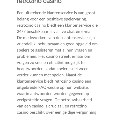
retrozino casino
Een uitstekende klantenservice is van groot
belang voor een positieve spelervaring.
retrozino casino biedt een klantenservice die
24/7 beschikbaar is via live chat en e-mail.
De medewerkers van de klantenservice zijn
vriendelijk, behulpzaam en goed opgeleid om
spelers te assisteren met al hun vragen en
problemen. Het casino streeft ernaar om
vragen zo snel en efficiënt mogelijk te
beantwoorden, zodat spelers snel weer
verder kunnen met spelen. Naast de
klantenservice biedt retrozino casino een
uitgebreide FAQ-sectie op hun website,
waarin antwoorden worden gegeven op
veelgestelde vragen. De betrouwbaarheid
van een casino is cruciaal, en retrozino
casino beschikt over een geldige vergunning