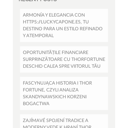
ARMONÍA Y ELEGANCIA CON
HTTPS://LUCKYCAPONE.ES, TU
DESTINO PARA UN ESTILO REFINADO
Y ATEMPORAL
OPORTUNITĂȚILE FINANCIARE
SURPRINZĂTOARE CU THORFORTUNE
DESCHID CALEA SPRE VIITORUL TĂU
FASCYNUJĄCA HISTORIA I THOR
FORTUNE, CZYLI ANALIZA
SKANDYNAWSKICH KORZENI
BOGACTWA
ZAJÍMAVÉ SPOJENÍ TRADICE A
MODERNY VEDE K HRANÍ THOR