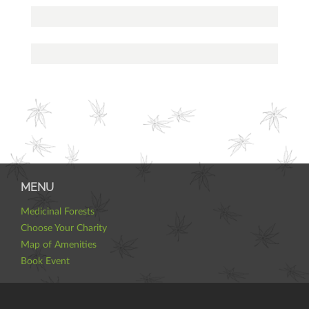
MENU
Medicinal Forests
Choose Your Charity
Map of Amenities
Book Event