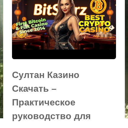
Султан Казино
Скачать –
Практическое
руководство для