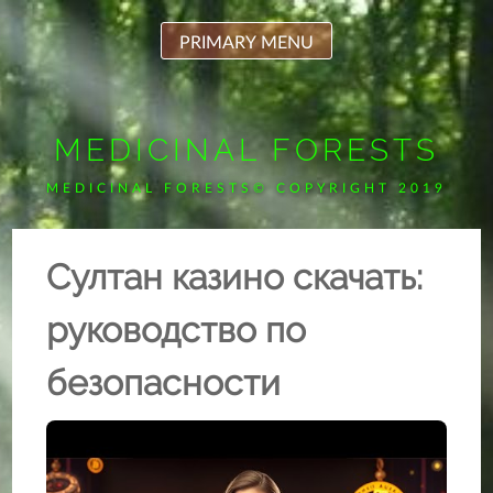
Skip
to
PRIMARY MENU
content
MEDICINAL FORESTS
MEDICINAL FORESTS© COPYRIGHT 2019
Султан казино скачать:
руководство по
безопасности