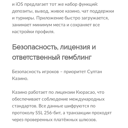
и iOS предлагает тот же набор функций:
депозиты, вывод, живое казино, чат поддержки
и турниры. Приложение быстро загружается,
занимает минимум места и сохраняет все
настройки профиля.
Безопасность, лицензия и
ответственный гемблинг
Безопасность игроков – приоритет Султан
Казино.
Казино работает по лицензии Кюрасао, что
обеспечивает соблюдение международных
стандартов. Все данные шифруются по
протоколу SSL 256‑бит, а транзакции проходят
через проверенных платёжных шлюзов.