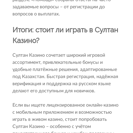
задаваемые вопросы – от регистрации до
вопросов о выплатах.
Итоги: стоит ли играть в Султан
Казино?
Султан Казино сочетает широкий игровой
ассортимент, привлекательные бонусы и
удобные платёжные решения, адаптированные
под Казахстан. Быстрая регистрация, надёжная
верификация и поддержка на русском языке
делают его доступным для новичков.
Если вы ищете лицензированное онлайн‑казино
с мобильным приложением и возможностью
играть в живом казино, стоит попробовать
Султан Казино – особенно с учётом