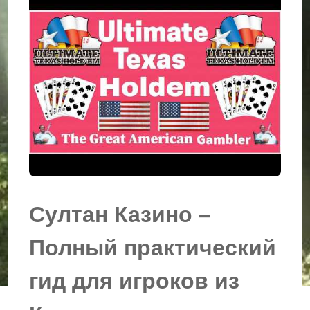
Султан Казино –
Полный практический
гид для игроков из