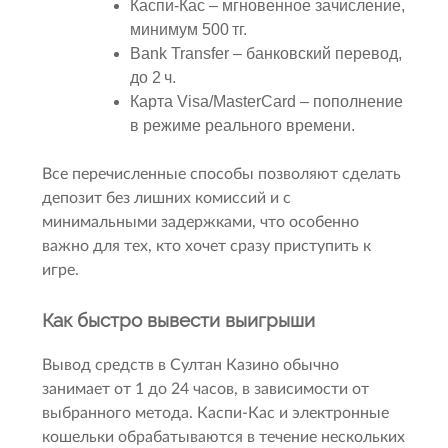
Каспи‑Кас – мгновенное зачисление,
минимум 500 тг.
Bank Transfer – банковский перевод,
до 2 ч.
Карта Visa/MasterCard – пополнение
в режиме реального времени.
Все перечисленные способы позволяют сделать
депозит без лишних комиссий и с
минимальными задержками, что особенно
важно для тех, кто хочет сразу приступить к
игре.
Как быстро вывести выигрыши
Вывод средств в Султан Казино обычно
занимает от 1 до 24 часов, в зависимости от
выбранного метода. Каспи‑Кас и электронные
кошельки обрабатываются в течение нескольких