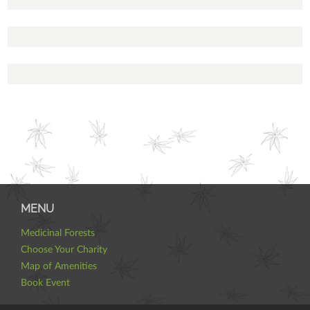
MENU
Medicinal Forests
Choose Your Charity
Map of Amenities
Book Event