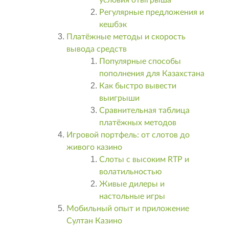
Регулярные предложения и
кешбэк
Платёжные методы и скорость
вывода средств
Популярные способы
пополнения для Казахстана
Как быстро вывести
выигрыши
Сравнительная таблица
платёжных методов
Игровой портфель: от слотов до
живого казино
Слоты с высоким RTP и
волатильностью
Живые дилеры и
настольные игры
Мобильный опыт и приложение
Султан Казино