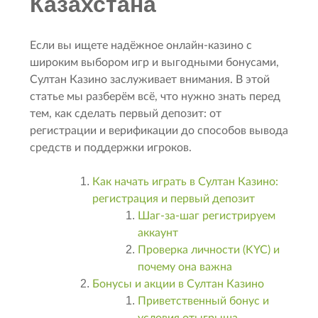
Казахстана
Если вы ищете надёжное онлайн‑казино с
широким выбором игр и выгодными бонусами,
Султан Казино заслуживает внимания. В этой
статье мы разберём всё, что нужно знать перед
тем, как сделать первый депозит: от
регистрации и верификации до способов вывода
средств и поддержки игроков.
Как начать играть в Султан Казино:
регистрация и первый депозит
Шаг‑за‑шаг регистрируем
аккаунт
Проверка личности (KYC) и
почему она важна
Бонусы и акции в Султан Казино
Приветственный бонус и
условия отыгрыша