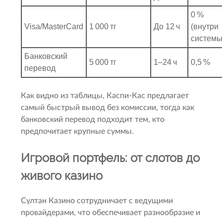
0 %
Visa/MasterCard
1 000 тг
До 12 ч
(внутри
системы
Банковский
5 000 тг
1–24 ч
0,5 %
перевод
Как видно из таблицы, Каспи‑Кас предлагает
самый быстрый вывод без комиссии, тогда как
банковский перевод подходит тем, кто
предпочитает крупные суммы.
Игровой портфель: от слотов до
живого казино
Султан Казино сотрудничает с ведущими
провайдерами, что обеспечивает разнообразие и