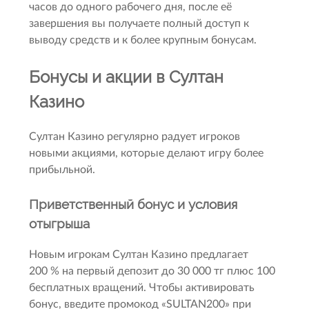
часов до одного рабочего дня, после её
завершения вы получаете полный доступ к
выводу средств и к более крупным бонусам.
Бонусы и акции в Султан
Казино
Султан Казино регулярно радует игроков
новыми акциями, которые делают игру более
прибыльной.
Приветственный бонус и условия
отыгрыша
Новым игрокам Султан Казино предлагает
200 % на первый депозит до 30 000 тг плюс 100
бесплатных вращений. Чтобы активировать
бонус, введите промокод «SULTAN200» при